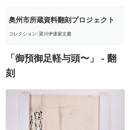
奥州市所蔵資料翻刻プロジェクト
コレクション: 梁川伊達家文書
「御預御足軽与頭〜」 - 翻
刻