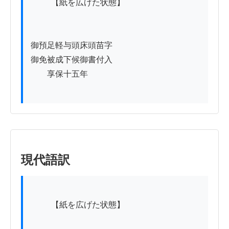
          【紙を広げた状態】

御預足軽与頭床頭苗字

御免被成下候御書付入

　　享保十五年

現代語訳
          【紙を広げた状態】
