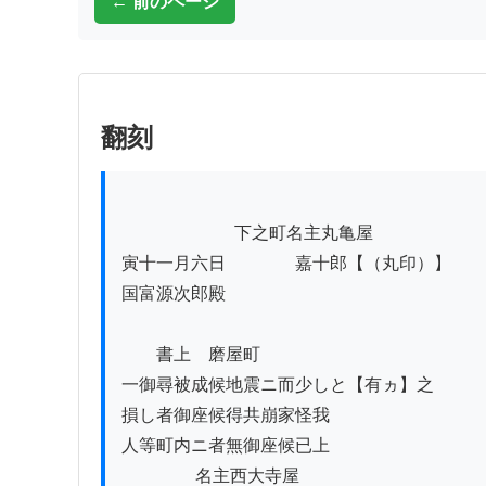
← 前のページ
翻刻
          　　　　下之町名主丸亀屋

寅十一月六日　　　　嘉十郎【（丸印）】

国富源次郎殿

　　書上　磨屋町

一御尋被成候地震ニ而少しと【有ヵ】之

損し者御座候得共崩家怪我

人等町内ニ者無御座候已上

　　　　 名主西大寺屋
