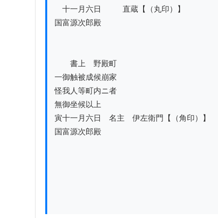
　十一月六日　　   直蔵【（丸印）】

国富源次郎殿

　　書上　野殿町

一御触被成候崩家

怪我人等町内ニ者

無御坐候以上

寅十一月六日　名主　伊左衛門【（角印）】

国富源次郎殿
