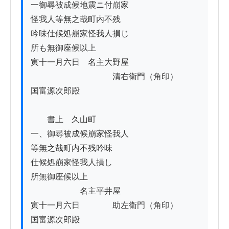
一御尋被成候地震ニ付崩家

怪我人等無之哉町内不残

吟味仕候処崩家怪我人損じ

所も無御座候以上

寅十一月六日　名主大野屋

　　　　　　　　　　清右衛門（角印）

国富源次郎殿

　　書上　久山町

一、御尋被成候崩家怪我人

等無之哉町内不残吟味

仕候処崩家怪我人損し

所無御座候以上

　　　　　　名主平井屋

寅十一月六日　　　　助左衛門（角印）

国富源次郎殿
