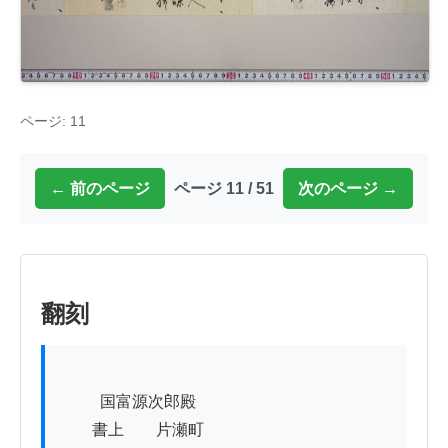
ページ: 11
← 前のページ
ページ 11 / 51
次のページ →
翻刻
          国富源次郎殿

　　書上　　片瀬町
