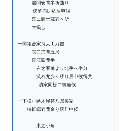
　　    居間壱間半折曲り

             棟落崩レ込居申候

　　　裏ニ而土蔵壱ヶ所

　　　大損し

一同組合家持大工万吉

　　　表口弐間五尺

　　　裏江四間半

　　　　右之家棟より北手へ半分

　　　　潰れ尤少々残り居申候得共

                  潰家同様ニ御座候

一下横小路木屋甚八郎裏家

　　棟軒端壱間余り落居申候

　　　　東之小角
