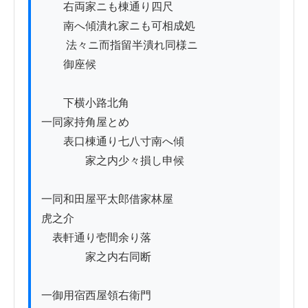
　　右両家ニも棟通り四尺

　　南へ傾潰れ家ニも可相成処

         法々ニ而指留半潰れ同様ニ

　　御座候

　　下横小路北角

一同家持角屋とめ

　　表口棟通り七八寸南へ傾

　　　　家之内少々損し申候

一同和田屋平太郎借家林屋

虎之介

    表軒通り壱間余り落

　　　　家之内右同断

一御用宿西屋領右衛門
