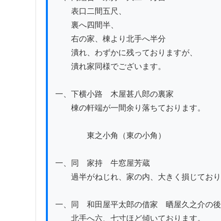
　　表口二間五尺、

　　裏へ四間半、

　　右の家、棟より北手へ半分

　　潰れ、わずかに残っておりますが、

　　潰れ家同様でございます。

一、下横小路　木屋甚八郎の裏家

　　棟の軒端が一間余り落ちております。

　　　　東之小角（東の小角）

一、同　家持　牛窓屋芳蔵

　　過半がねじれ、家の内、大きく損じており
一、同　和田屋平太郎の借家　晒屋久之介の後
　　北手へ六、七寸ほど傾いております。
