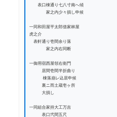
　　表口棟通り七八寸南へ傾

　　　　家之内少々損し申候

一同和田屋平太郎借家林屋

虎之介

    表軒通り壱間余り落

　　　　家之内右同断

一御用宿西屋領右衛門

　　    居間壱間半折曲り

             棟落崩レ込居申候

　　　裏ニ而土蔵壱ヶ所

　　　大損し

一同組合家持大工万吉

　　　表口弐間五尺
