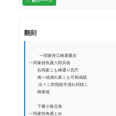
← 前のページ
翻刻
          一同家持江崎屋重吉

一同家持魚屋八郎兵衛

　　右両家ニも棟通り四尺

　　南へ傾潰れ家ニも可相成処

         法々ニ而指留半潰れ同様ニ

　　御座候

　　下横小路北角

一同家持角屋とめ
