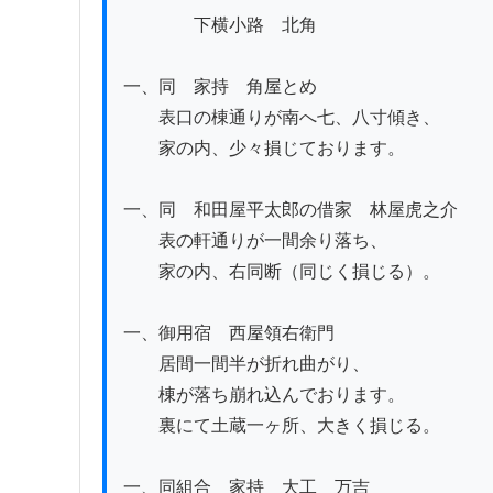
　　　　下横小路　北角

一、同　家持　角屋とめ

　　表口の棟通りが南へ七、八寸傾き、

　　家の内、少々損じております。

一、同　和田屋平太郎の借家　林屋虎之介

　　表の軒通りが一間余り落ち、

　　家の内、右同断（同じく損じる）。

一、御用宿　西屋領右衛門

　　居間一間半が折れ曲がり、

　　棟が落ち崩れ込んでおります。

　　裏にて土蔵一ヶ所、大きく損じる。

一、同組合　家持　大工　万吉
