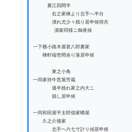
　　　裏江四間半

　　　　右之家棟より北手へ半分

　　　　潰れ尤少々残り居申候得共

                  潰家同様ニ御座候

一下横小路木屋甚八郎裏家

　　棟軒端壱間余り落居申候

　　　　東之小角

一同家持牛窓屋芳蔵

　　　　過半捻れ家之内大ニ

　　　　損し居申候

一同和田屋平太郎借家晒屋

　　久之介後家

　　　　北手ヘ六七寸計り傾居申候
