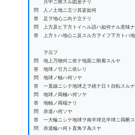
　　月中ニ映スル図形ナリ

問　人ノ土地ニ立ツ其姿如何

答　足ヲ地心ニ向テ立テリ

問　上方及ヒ下方トイヘル語ハ如何ナル意味ナ
答　上方トハ地心ニ反スル方ヲイフ下方トハ地
　　ヲ云フ

問　地上万物何ニ依テ地面ニ附着スルヤ

答　地球ノ引力ニ依レリ

問　地球ノ軸ハ何ソヤ

答　一直線ニシテ地球之ヲ繞テ日〻自転スルナ
問　地球ノ両極ハ何ソヤ

答　地軸ノ両端ナリ

問　赤道ハ何ソヤ

答　一大輪ニシテ地球ヲ南半球北半球ニ両断ス
問　赤道輪ハ何ト直角ヲ為スヤ
