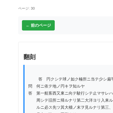
ページ: 30
← 前のページ
翻刻
          答　円クシテ球ノ如ク極所ニ当テ少シ扁平ナリ

問　何ニ依テ地ノ円キヲ知ルヤ

答　第一航客西又東ニ向テ駛行シテ止マサレハ
　　周シテ旧所ニ帰ルナリ第二大洋ヨリ入来ル
　　ルニ必ス先ツ其大檣ノ末ヲ見ルナリ第三、