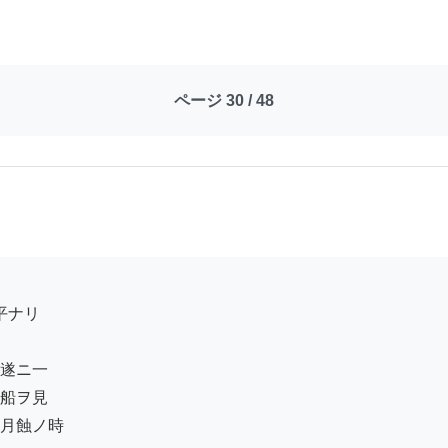
ページ 30 / 48
遂ニ一

船ヲ見

月蝕ノ時
