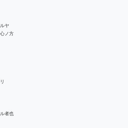
ルヤ

心ノ方

リ

ル者也
