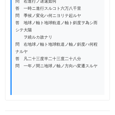
問　右進行ノ遅速如何

答　一時ニ進行スルコト六万八千里

問　季候ノ変化ハ何ニヨリテ起ルヤ

答　地球ノ軸ト地球軌道ノ軸ト斜度ヲ為シ而
シテ大陽

　　ヲ繞ルカ故ナリ

問　右地球ノ軸ト地球軌道ノ軸ノ斜度ハ何程
ナルヤ

答　凡二十三度半二十三度二十八分

問　一年ノ間ニ地球ノ軸ノ方向ハ変遷スルヤ
