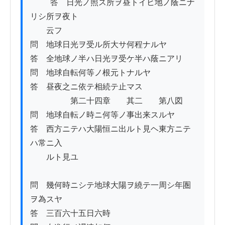
          答　日光ノ照ス所ヲ昼トイヒ地ノ蔭ニナ
リシ所ヲ夜ト

　　云フ

問　地球日光ヲ受ル所大サ何程ナルヤ

答　全地球ノ半ハ日光ヲ受ケ半ハ蔭ニアリ

問　地球自転何等ノ根元トナルヤ

答　昼夜之ニ依テ相続テ止マス

　　　　　第二十四章　　其二　　第八図

問　地球自転ノ時ニ何等ノ事出来スルヤ

答　西方ニテハ大陽恒ニ出ルト見ヘ東方ニテ
ハ常ニ入

　　ルト見ユ

問　幾何時ニシテ地球大陽ヲ繞テ一周シ年圏
ヲ為スヤ

答　三百六十五日六時
