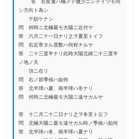
          答　右変遷ハ極メテ微少ニシテイツモ同
シ方向ト為シ

　　テ妨ケナシ

問　何時ニ北極最モ大陽ニ近付ヤ

答　六月二十一日ナリ之ヲ夏至トイフ

問　右近寄タル度数ハ何程ナルヤ

答　二十三度半ナリ此時大陽北緯二十三度半
ノ地ノ天

　　頂ニ在リ

問　右ノ節季候ハ如何

答　北半球ハ夏、南半球ハ冬ナリ

問　何時ニ北極最モ大陽ニ遠サカルヤ

答　十二月二十二日ナリ之ヲ冬至ト云フ

問　北極大陽ニ最モ遠サカル時ノ季候ハ如何

答　北半球ハ冬、南半球ハ夏ナリ
