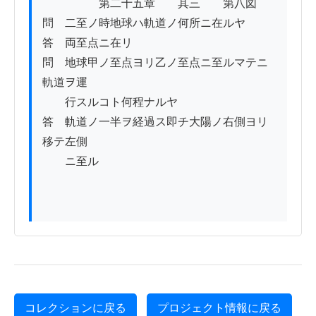
　　　　　第二十五章　　其三　　第八図

問　二至ノ時地球ハ軌道ノ何所ニ在ルヤ

答　両至点ニ在リ

問　地球甲ノ至点ヨリ乙ノ至点ニ至ルマテニ
軌道ヲ運

　　行スルコト何程ナルヤ

答　軌道ノ一半ヲ経過ス即チ大陽ノ右側ヨリ
移テ左側

　　ニ至ル

コレクションに戻る
プロジェクト情報に戻る