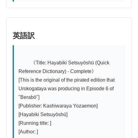
英語訳
          《Title: Hayabiki Setsuyōshū (Quick 
Reference Dictionary) - Complete》

[This is the original of the pirated edition that 
Urokogataya was producing in Episode 6 of 
"Berabō"]

[Publisher: Kashiwaraya Yozaemon]

[Hayabiki Setsuyōshū]

[Running title: ]

[Author: ]
