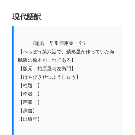
現代語訳
          《題名：早引節用集　全》

【べらぼう第六話で、鱗形屋が作っていた海
賊版の原本がこれである】

【版元：柏原屋与左衛門】

【はやびきせつようしゅう】

【柱題：】

【作者：】

【画家：】

【辞書】

【出版年】
