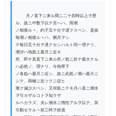
          月ノ直下ニ来ル間ニ二十四時以上ヲ歴
ル、故ニ中数ヲ以テ言ヘハ、雨潮

ノ相後ルヽ、約子五十分ヲ遅クスベシ、是故
毎潮ノ相後ルヽハ、猶月ヲシ

テ毎日五十分ヲ遅クセシハルト同一理ナリ、
潮汐ハ地面上最月ニ近キ

所、即チ其直下ニ来ル所ノ処ニ於テ最大ナル
ハ必然ノ、理ナリ、今熱帯下

ノ各処ハ最月ニ近シ、故ニ此処ノ潮ハ最大ニ
シテ、両極ニ近ツクニ従ヒ

漸ク減少スベシ、又何処ニテモ月ハ直ニ潮水
ヲ引カザルコトヲ知ラザ

ルベカラズ、夫レ潮水ニ惰性アルヲ以テ、其
引動セラルヽ前三時ヲ経過
