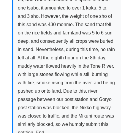
one tsubo, it amounted to over 1 koku, 5 to, 
and 3 sho. However, the weight of one sho of 
this sand was 430 monme. The sand that fell 
on the rice fields and farmland was 5 to 6 sun 
deep, and consequently all crops were buried 
in sand. Nevertheless, during this time, no rain 
fell at all. At the eighth hour on the 8th day, 
muddy water flowed heavily in the Tone River, 
with large stones flowing while still burning 
with fire, smoke rising from the river, and being 
pushed up onto land. Due to this, river 
passage between our post station and Goryō 
post station was blocked, the Nikko highway 
was closed to traffic, and the Mikuni route was 
similarly blocked, so we humbly submit this 
petition. End.
