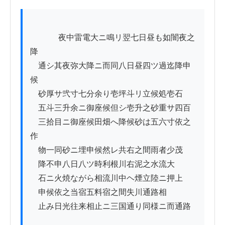
          　夜中雷電大ニ鳴リ翌七日昼も如闇夜之
降

　通シ其夜弥大降ニ而同八日昼四ツ過迄降申
候

　砂厚サ弐寸七分余り壱坪斗リ立候処壱石

　五斗三升余ニ御座候但シ壱升之砂重サ四百

　三拾目ニ御座候田畑へ降候砂は五六寸依之
作

　物一同砂ニ埋申候然レ共右之間雨者少茂

　降不申八日八ツ時利根川右泥之水流大

　石ニ火焼ながら相流川中ヘ煙立陸ニ押上

　申候依之当宿五料宿之間失川通路相

　止み日光往来相止ニ三国通り同様ニ而通路
