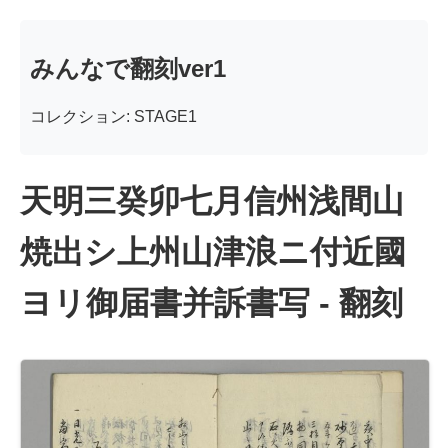
みんなで翻刻ver1
コレクション: STAGE1
天明三癸卯七月信州浅間山
焼出シ上州山津浪ニ付近國
ヨリ御届書并訴書写 - 翻刻