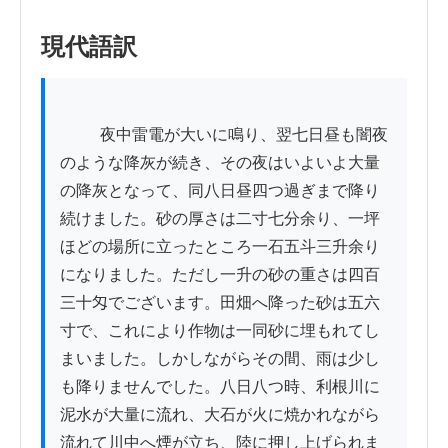
現代語訳
          夜中雷電が大いに鳴り、翌七日昼も闇夜
のような降灰が続き、その夜はいよいよ大量
の降灰となって、同八日昼四つ過ぎまで降り
続けました。砂の厚さは二寸七分余り、一坪
ほどの場所に立ったところ一石五斗三升余り
になりました。ただし一升の砂の重さは四百
三十匁でございます。田畑へ降った砂は五六
寸で、これにより作物は一同砂に埋もれてし
まいました。しかしながらその間、雨は少し
も降りませんでした。八日八つ時、利根川に
泥水が大量に流れ、大石が火に焼かれながら
流れて川中へ煙が立ち、陸に押し上げられま