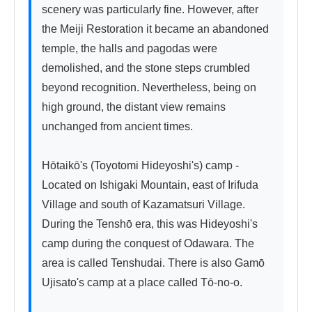
scenery was particularly fine. However, after 
the Meiji Restoration it became an abandoned 
temple, the halls and pagodas were 
demolished, and the stone steps crumbled 
beyond recognition. Nevertheless, being on 
high ground, the distant view remains 
unchanged from ancient times.

Hōtaikō's (Toyotomi Hideyoshi's) camp - 
Located on Ishigaki Mountain, east of Irifuda 
Village and south of Kazamatsuri Village. 
During the Tenshō era, this was Hideyoshi's 
camp during the conquest of Odawara. The 
area is called Tenshudai. There is also Gamō 
Ujisato's camp at a place called Tō-no-o.
