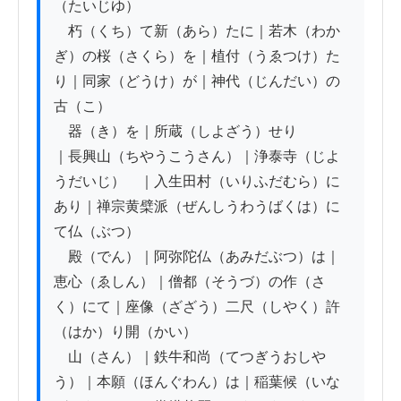
（たいじゆ）

　朽（くち）て新（あら）たに｜若木（わか
ぎ）の桜（さくら）を｜植付（うゑつけ）た
り｜同家（どうけ）が｜神代（じんだい）の
古（こ）

　器（き）を｜所蔵（しよざう）せり

｜長興山（ちやうこうさん）｜浄泰寺（じよ
うだいじ）　｜入生田村（いりふだむら）に
あり｜禅宗黄檗派（ぜんしうわうばくは）に
て仏（ぶつ）

　殿（でん）｜阿弥陀仏（あみだぶつ）は｜
恵心（ゑしん）｜僧都（そうづ）の作（さ
く）にて｜座像（ざざう）二尺（しやく）許
（はか）り開（かい）

　山（さん）｜鉄牛和尚（てつぎうおしや
う）｜本願（ほんぐわん）は｜稲葉候（いな