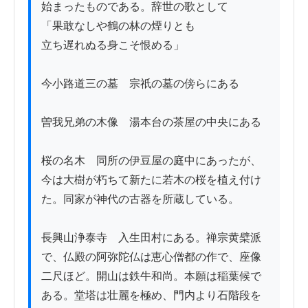
始まったものである。辞世の歌として

「果敢なしや鶴の林の煙りとも

立ち遅れぬる身こそ恨める」

今小路道三の墓　宗祇の墓の傍らにある

曽我兄弟の木像　湯本台の茶屋の中央にある

桜の名木　同所の伊豆屋の庭中にあったが、
今は大樹が朽ちて新たに若木の桜を植え付け
た。同家が神代の古器を所蔵している。

長興山浄泰寺　入生田村にある。禅宗黄檗派
で、仏殿の阿弥陀仏は恵心僧都の作で、座像
二尺ほど。開山は鉄牛和尚。本願は稲葉候で
ある。堂塔は壮麗を極め、門内より石階段を