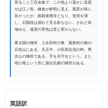
登ること三百余級で、この地より遥かに見渡
せば江ノ島、鎌倉が鮮明に見え、風景が殊に
良かったが、維新後廃寺となり、堂塔を壊
し、石階段は崩れて見る影もない。されど高
地ゆえ、遠望の景色は昔と変わらない。

豊太閤の陣所　入生田村の東、風祭村の南の
石垣山にある。天正中、小田原征伐の時、秀
吉公の陣所である。字を天守台という。また
塔の尾という所に蒲生氏郷の陣所がある。

英語訳