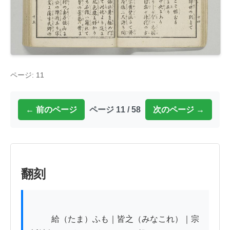
ページ: 11
← 前のページ
ページ 11 / 58
次のページ →
翻刻
          給（たま）ふも｜皆之（みなこれ）｜宗