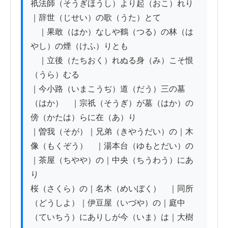
祇法師（そうぎほうし）より起（おこ）れり
｜辞世（じせい）の歌（うた）とて

　｜果敢（はか）なしや鶴（つる）の林（は
やし）の煙（けふ）りとも

　｜立後（たちおく）れぬる身（み）こそ恨
（うら）むる

｜今小路（いまこうぢ）道（だう）三の墓
（はか）　｜宗祇（そうぎ）が墓（はか）の
傍（かたは）らに在（あ）り

｜曽我（そが）｜兄弟（きやうだい）の｜木
像（もくぞう）　｜湯本台（ゆもとだい）の
｜茶屋（ちやや）の｜中央（ちうわう）にあ
り

桜（さくら）の｜名木（めいぼく）　｜同所
（どうしよ）｜伊豆屋（いづや）の｜庭中
（ていちう）にありしが今（いま）は｜大樹