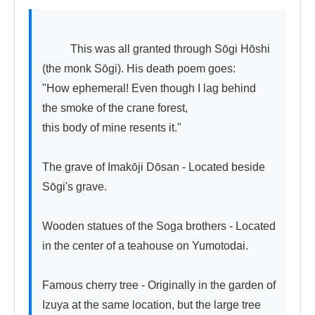
          This was all granted through Sōgi Hōshi 
(the monk Sōgi). His death poem goes:

"How ephemeral! Even though I lag behind

the smoke of the crane forest,

this body of mine resents it."

The grave of Imakōji Dōsan - Located beside 
Sōgi's grave.

Wooden statues of the Soga brothers - Located 
in the center of a teahouse on Yumotodai.

Famous cherry tree - Originally in the garden of 
Izuya at the same location, but the large tree 