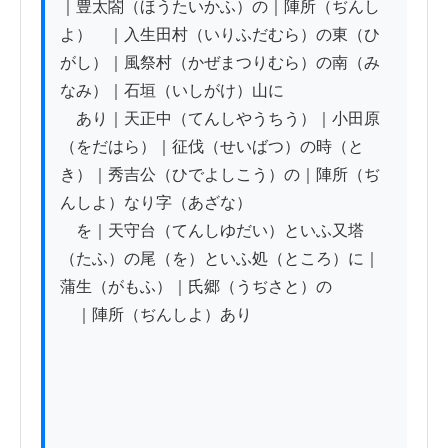
｜豊太閤（ほうたいかふ）の｜陣所（ぢんし
よ）　｜入生田村（いりふだむら）の東（ひ
がし）｜風祭村（かぜまつりむら）の南（み
なみ）｜石垣（いしがけ）山に

　あり｜天正中（てんしやうちう）｜小田原
（をだはら）｜征伐（せいばつ）の時（と
き）｜秀吉公（ひでよしこう）の｜陣所（ぢ
んしよ）なり字（あざな）

　を｜天守台（てんしゆだい）といふ又塔
（たふ）の尾（を）といふ処（ところ）に｜
蒲生（がもふ）｜氏郷（うぢさと）の

　｜陣所（ぢんしよ）あり
