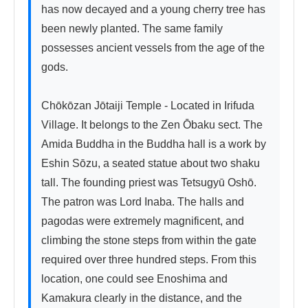
has now decayed and a young cherry tree has 
been newly planted. The same family 
possesses ancient vessels from the age of the 
gods.

Chōkōzan Jōtaiji Temple - Located in Irifuda 
Village. It belongs to the Zen Ōbaku sect. The 
Amida Buddha in the Buddha hall is a work by 
Eshin Sōzu, a seated statue about two shaku 
tall. The founding priest was Tetsugyū Oshō. 
The patron was Lord Inaba. The halls and 
pagodas were extremely magnificent, and 
climbing the stone steps from within the gate 
required over three hundred steps. From this 
location, one could see Enoshima and 
Kamakura clearly in the distance, and the 