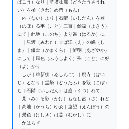
ばこう）なり｜堂塔壮麗（どうたうさうれ
い）を極（きわ）め門（もん）

　内（ない）より｜石階（いしだん）を登
（のぼ）る事（こと）三百｜餘彶（よきう）
にて｜此地（このち）より遥（はるか）に

　｜見渡（みわた）せば江（え）の嶋（し
ま）｜鎌倉（かまくら）｜鮮明（あざやか）
にして｜風色（ふうしよく）殊（こと）に好
（よ）かり

　しが｜維新後（ゐしんご）｜廃寺（はい
じ）となり｜堂塔（どうたふ）を毀（こぼ）
ち｜石階（いしだん）は崩（くづ）れて

　見（み）る影（かけ）もなし然（さ）れど
｜高地（かうち）ゆゑ｜遠望（えんぼう）の
｜景色（けしき）は昔（むかし）に

　かはらず
