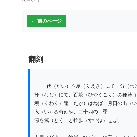
ページ: 11
← 前のページ
翻刻
          代（だい）不易（ふえき）にて、分（わけ）て農家（のうか）

抔（など）にて、百穀（ひやくこく）の種蒔（
穫（くわく）違（たが）はねば、月日の出（い
入（い）る時刻や、二十四の、季

節を篤（とく）と推歩（すいほ）せば、
