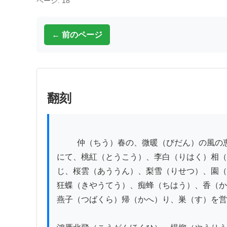
ページ: 18
← 前のページ
翻刻
          仲（ちう）春の、微暖（びだん）の風の恵（めぐみ）

にて、桃紅（とうこう）、李白（りはく）相（
じ、桜雲（あううん）、梨雪（りせつ）、園（
狂蝶（きやうてう）、痴蜂（ちはう）、香（か
燕子（つばくら）帰（かへ）り、巣（す）を営