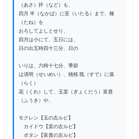
（あさ）抔（など）も、

四月 半（なかば）に至（いたる）まで、種
（たね）を

おろしてよしとせり、

四月は小にて、五日には、

日の出五時四十三分、日の

いりは、六時十七分、季節

は清明（せいめい）、桃桜 既（すで）に落
（らく）

花（くわ）して、玉棠（ぎょくだう）富貴
（ふうき）や、

モクレン【玉の左ルビ】

　カイドウ【棠の左ルビ】

　ボタン【富貴の左ルビ】
