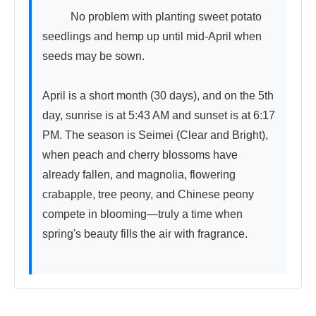
          No problem with planting sweet potato 
seedlings and hemp up until mid-April when 
seeds may be sown.

April is a short month (30 days), and on the 5th 
day, sunrise is at 5:43 AM and sunset is at 6:17 
PM. The season is Seimei (Clear and Bright), 
when peach and cherry blossoms have 
already fallen, and magnolia, flowering 
crabapple, tree peony, and Chinese peony 
compete in blooming—truly a time when 
spring's beauty fills the air with fragrance.
