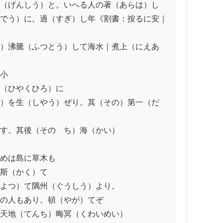
（げんしう）と。いへる人の著（あらは）し

でう）に。過（すぎ）し年《割書：按るに安｜
）沸騰（ふつとう）して海水｜煮上（にえあ
小

（ひやくひろ）に

）を生（しやう）ぜり。其（その）第一（だ
す。其後（そのゝち）海（かい）

めは島に草木も

斯（かく）て

よつ）て隅州（ぐうしう）より。

の人もあり。頓（やが）てぞ

天地（てんち）晦冥（くわいめい）
