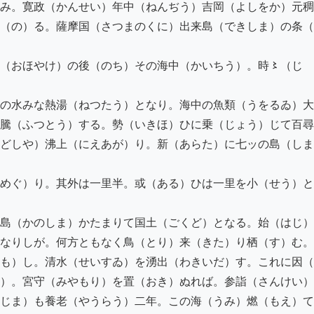
み。寛政（かんせい）年中（ねんぢう）吉岡（よしをか）元稠
（の）る。薩摩国（さつまのくに）出来島（できしま）の条（
（おほやけ）の後（のち）その海中（かいちう）。時〻（じゝ
の水みな熱湯（ねつたう）となり。海中の魚類（うをるゐ）大
騰（ふつとう）する。勢（いきほ）ひに乗（じょう）じて百尋
どしや）沸上（にえあが）り。新（あらた）に七ッの島（しま
めぐ）り。其外は一里半。或（ある）ひは一里を小（せう）と
島（かのしま）かたまりて国土（ごくど）となる。始（はじ）
なりしが。何方ともなく鳥（とり）来（きた）り栖（す）む。
も）し。清水（せいすゐ）を湧出（わきいだ）す。これに因（
）。宮守（みやもり）を置（おき）ぬれば。参詣（さんけい）
じま）も養老（やうらう）二年。この海（うみ）燃（もえ）て