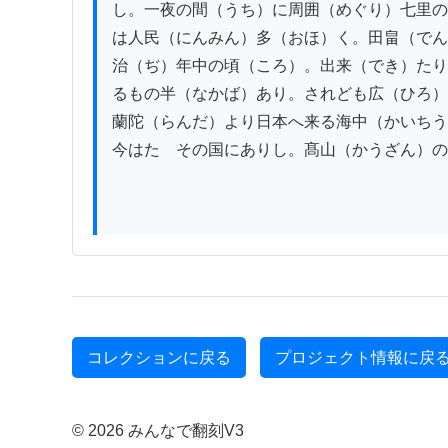
し。一夜の間（うち）に周囲（めぐり）七里の
は人民（にんみん）多（おほ）く。田畠（でん
治（ぢ）年中の頃（ころ）。出来（でき）たり
るもの半（なかば）あり。されども広（ひろ）
蘭陀（らんだ）より日本へ来る海中（かいちう
今はたゞその国にありし。髙山（かうざん）の
コレクションに戻る
プロジェクト情報に戻
© 2026 みんなで翻刻V3