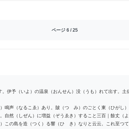
ページ 6 / 25
）鳴声（なるこゑ）あり。皷（つゞみ）のごとく東（ひがし）
。自然（しぜん）に増益（ぞうゑき）すること三百｜餘丈（よ
）この島を造（つく）る響（ひゞき）なりと云云。これ至つて