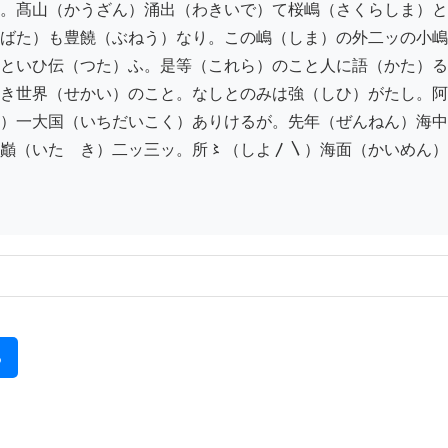
。髙山（かうざん）涌出（わきいで）て桜嶋（さくらしま）と
ばた）も豊饒（ぶねう）なり。この嶋（しま）の外二ッの小嶋
といひ伝（つた）ふ。是等（これら）のこと人に語（かた）る
き世界（せかい）のこと。なしとのみは強（しひ）がたし。阿
）一大国（いちだいこく）ありけるが。先年（ぜんねん）海中
巓（いたゞき）二ッ三ッ。所〻（しよ〳〵）海面（かいめん）
る