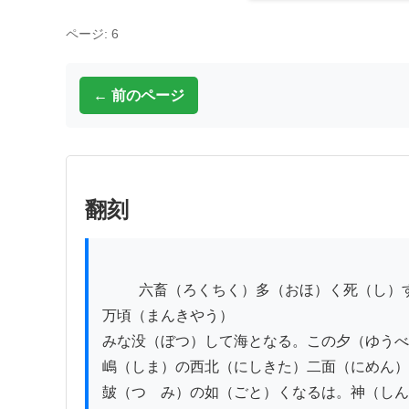
ページ: 6
← 前のページ
翻刻
          六畜（ろくちく）多（おほ）く死（し）す。伊予（いよ）の温泉（おんせん）没（うも）れて出す。土佐（とさ）の田苑（でんえん）五十｜餘（よ）
万頃（まんきやう）

みな没（ぼつ）して海となる。この夕（ゆうべ
嶋（しま）の西北（にしきた）二面（にめん）
皷（つゞみ）の如（ごと）くなるは。神（しん