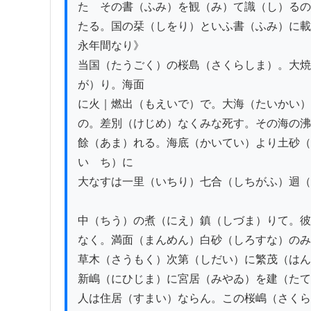
たゞその書（ふみ）を観（み）て識（し）るの
たる。国の栞（しをり）といふ書（ふみ）に載
永年間なり》

当国（たうごく）の桜島（さくらしま）。大焼
が）り。海面

に火｜燃出（もえいで）で。大海（たいかい）
の。差別（けじめ）なくみな死す。その海の沸
餘（あま）れる。海底（かいてい）より土砂（
いゝち）に

大なすは一里（いちり）七合（しちがふ）迴（
中（ちう）の煮（にえ）鎮（しづま）りて。彼
なく。満面（まんめん）白砂（しろすな）のみ
草木（さうもく）次第（しだい）に繁茂（はん
新嶋（にひじま）に宮居（みやゐ）を建（たて
人は住居（すまい）ならん。この桜嶋（さくら