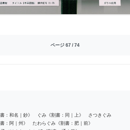
ページ 67 / 74
書：和名｜鈔》　ぐみ《割書：同｜上》　さつきぐみ

書：阿｜州》　たわらぐみ《割書：肥｜前》
