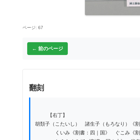
ページ: 67
← 前のページ
翻刻
          【右丁】

胡頽子（こたいし）　諸生子（もろなり）《割
　　　　くいみ《割書：四｜国》　ぐこみ《割