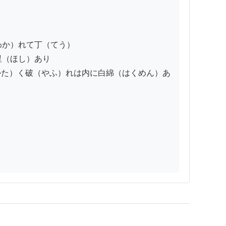
か）れて丁（てう）

（ほし）あり

かた）く破（やふ）れは内に白綿（はくめん）あ