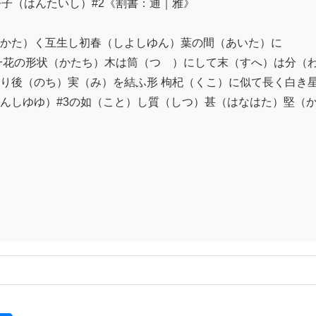
子（はんたいし）#2《割書：通｜雅》

かた）く互生し初春（しよしゆん）葉の間（あいた）に

一花の形状（かたち）木は筒（つゝ）にして末（すへ）は分（わ
り後（のち）実（み）を結ふ形 枸杞（くこ）に似て長く白き星
んしゆゆ）#3の如（こと）し質（しつ）甚（はなはた）堅（