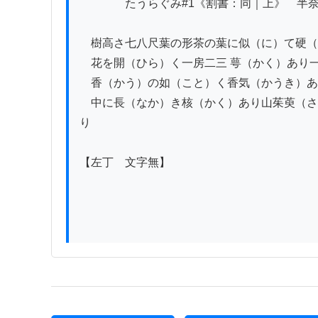
　　　　たうらぐみ#1《割書：同｜上》　半奈
　樹高さ七八尺葉の形茶の葉に似（に）て硬（
　花を開（ひら）く一房二三 萼（かく）あり
　香（かう）の如（こと）く香気（かうき）あ
　中に長（なか）き核（かく）あり山茱萸（さ
り

【左丁　文字無】
