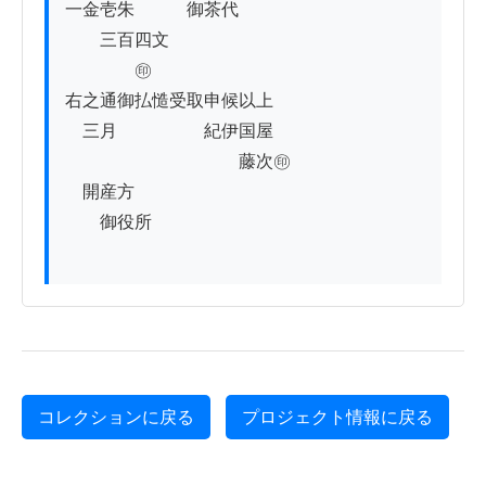
一金壱朱　　　御茶代

　　三百四文

　　　　㊞

右之通御払慥受取申候以上

　三月　　　　　紀伊国屋

　　　　　　　　　　藤次㊞

　開産方

　　御役所

コレクションに戻る
プロジェクト情報に戻る