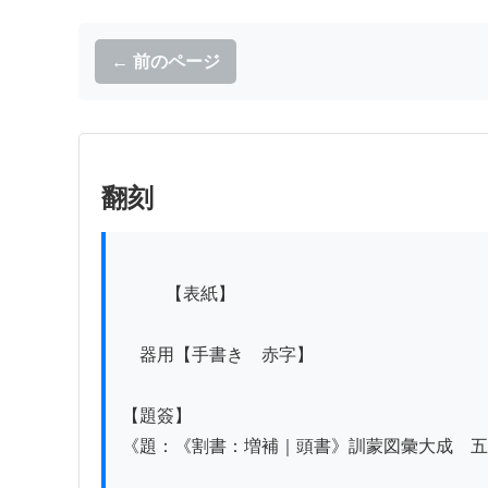
← 前のページ
翻刻
          【表紙】

　器用【手書き　赤字】

【題簽】

《題：《割書：増補｜頭書》訓蒙図彙大成　五