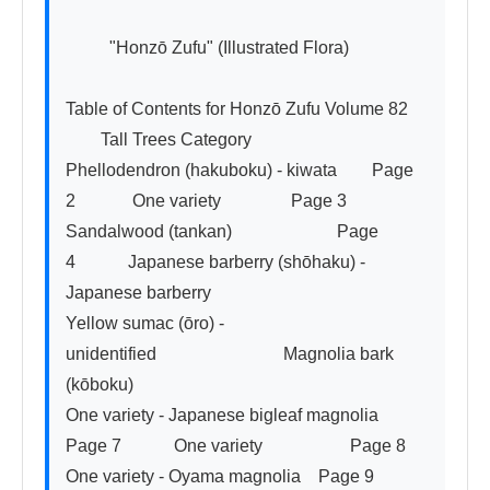
          "Honzō Zufu" (Illustrated Flora)

Table of Contents for Honzō Zufu Volume 82

　　Tall Trees Category

Phellodendron (hakuboku) - kiwata　　Page 
2　　　 One variety　　　　Page 3

Sandalwood (tankan)　　　　　　Page 
4　　　Japanese barberry (shōhaku) - 
Japanese barberry

Yellow sumac (ōro) - 
unidentified　　　　　　　 Magnolia bark 
(kōboku)

One variety - Japanese bigleaf magnolia　　
Page 7　　　One variety　　　　　Page 8

One variety - Oyama magnolia　Page 9　　　