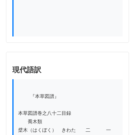
現代語訳
          『本草図譜』

本草図譜巻之八十二目録

　　喬木類

檗木（はくぼく）　きわた　　二　　　 一