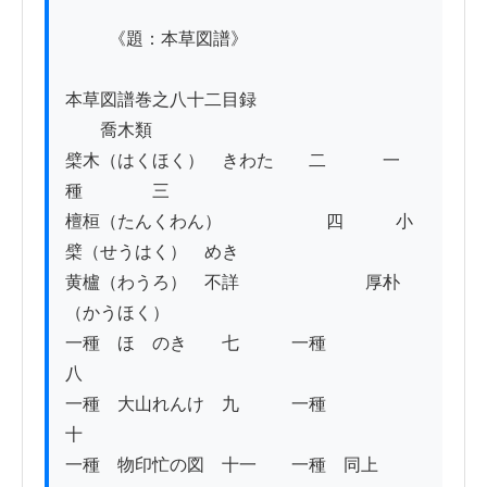
          《題：本草図譜》

本草図譜巻之八十二目録

　　喬木類

檗木（はくほく）　きわた　　二　　　 一
種　　　　三

檀桓（たんくわん）　　　　　　四　　　小
檗（せうはく）　めき

黄櫨（わうろ）　不詳　　　　　　　 厚朴
（かうほく）

一種　ほゝのき　　七　　　一種　　　　　
八

一種　大山れんけ　九　　　一種　　　　　
十

一種　物印忙の図　十一　　一種　同上
