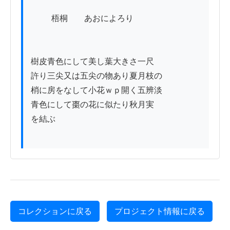
          梧桐　　あおによろり

樹皮青色にして美し葉大きさ一尺

許り三尖又は五尖の物あり夏月枝の

梢に房をなして小花ｗｐ開く五辨淡

青色にして棗の花に似たり秋月実

を結ぶ

コレクションに戻る
プロジェクト情報に戻る