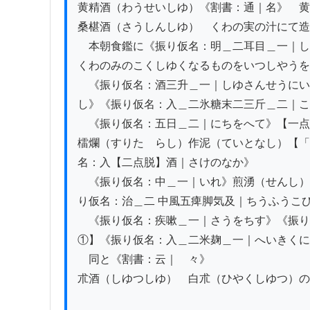
黄精酒（わうせいしゆ）《割書：通｜名》　黄
桑椹酒（さうしんしゆ）　くわの実の汁にて造
　本朝食鑑に《振り仮名：明＿二耳目＿一｜し
くわのみのこくしゆくなるものをいつしやうを
　《振り仮名：酒三升＿一｜しゆさんせうにい
し》《振り仮名：入＿二氷糖末二三斤＿二｜こ
　《振り仮名：五日＿二｜にちをへて》【一点
檑爛（すりたゝらし）作泥（ていとなし）【「
名：入【二点脱】酒｜さけのなか》

　《振り仮名：中＿一｜いれ》煎湧（せんし）
り仮名：治＿二 中風五痺脚気及｜ちうふうこひ
　《振り仮名：疾嗽＿一｜さうをちす》《振り
①】《振り仮名：入＿二米麹＿一｜へいきくに
　同と《割書：云｜　々》

朮酒（しゆつしゆ）　白朮（ひやくしゆつ）の