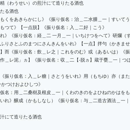
精（わうせい）の煎汁にて造りたる酒也

たる酒也

もくをあきらかにし》《振り仮名：治＿二水腫＿一｜すいてう
もつて》【一点脱】《振り仮名：入＿二好｜こう》

れ》《振り仮名：経＿二 一月＿一｜いちけつをへて》研爛（
ふりさとふのまつにさんきんをいれ》【一点】拌勻（かきませ）
】而《振り仮名：飲＿レ之｜これをのむ》或（あるいは）《振
作＿レ泥」ヵ】《振り仮名：収＿二【-脱ヵ】蔵于甕＿一｜つ
《振り仮名：入＿レ糖｜さとうをいれ》用（もちゆ）亦（また
かつけおよひしつ》

仮名：用＿二桑樹及根皮＿一｜くわのきのをよひねのかはをも
いれ》醸成（かもしなし）《振り仮名：与＿二造古酒法＿一｜
汁にて造りたる酒也
