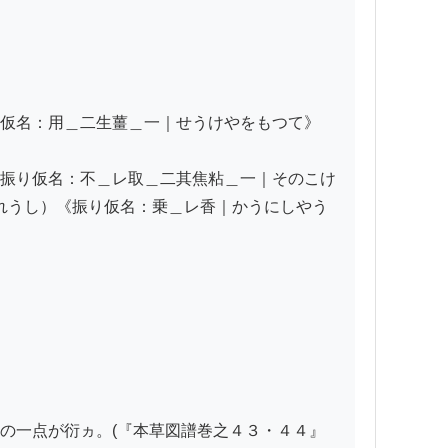
仮名：用＿二生薑＿一｜せうけやをもつて》
振り仮名：不＿レ取＿二其焦粘＿一｜そのこけ
れうし）《振り仮名：乗＿レ香｜かうにしやう
の一点が衍ヵ。(『本草図譜巻之４３・４４』