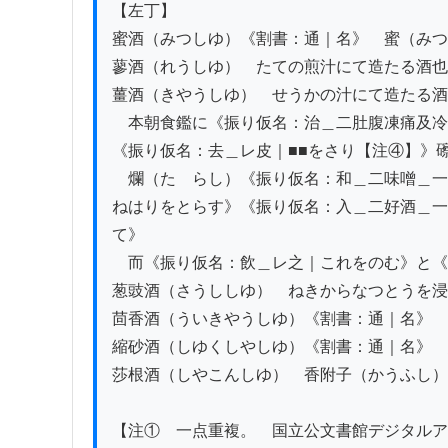
【左丁】

蜜酒（みつしゆ）《割書：通｜名》　蜜（みつ
蓼酒（れうしゆ）　たての煎汁にて造たる酒也

薑酒（きやうしゆ）　せうかの汁にて造たる酒
　本朝食鑑に《振り仮名：治＿二肚腹凍痛及冷
《振り仮名：去＿レ皮｜■■をさり【注④】》䃰
　爛（たゝらし）《振り仮名：和＿二味噌＿一
ねはりをとらす》《振り仮名：入＿二好酒＿一
て》

　而《振り仮名：飲＿レ之｜これをのむ》と《
葱豉酒（さうししゆ）　ねきからなつとうを浸
茴香酒（ういきやうしゆ）《割書：通｜名》　
縮砂酒（しゆくしやしゆ）《割書：通｜名》　
莎根酒（しやこんしゆ）　香附子（かうふし）
【注①　一点重複。　国立公文書館デジタルア