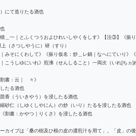
）にて造りたる酒也

也

積＿一｜とふくつうおよひれいしやくをしす》【注③】《振り
上（さつしやうに）研（すり）

｜みそにくわして》《振り仮名：炒＿レ鍋｜なへにていり》《
｜こうしゆにいれ》煎沸（せんしること）一両次（いれ[ちヵ]
割書：云｜　々》

したる酒也

茴香（ういきやう）を浸したる酒也

縮砂仁（しゆくしやにん）の炒（いり）たるを浸したる酒也

《割書：かやつ｜りくさ》を浸したる酒也

ーカイブは「桑の樹及ひ根の皮の濃煎汁を用て」。「皮」の後