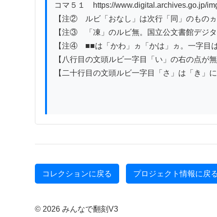
コマ５１　https://www.digital.archives.go.jp/i
【注②　ルビ「おなし」は次行「同」のものヵ
【注③　「凍」のルビ無。国立公文書館デジタル
【注④　■■は「かわ」ヵ「かは」ヵ。一字目
【八行目の文頭ルビ一字目「い」の右の点が無
【二十行目の文頭ルビ一字目「さ」は「き」に
コレクションに戻る
プロジェクト情報に戻
© 2026 みんなで翻刻V3