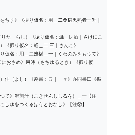
をちす》《振り仮名：用＿二桑椹黒熟者一升｜
すりたゝらし）《振り仮名：漉＿レ酒｜さけにこ
《振り仮名：経＿二 三｜さんこ》

り仮名：用＿二熟椹＿一｜くわのみをもつて》
ほにおさめ》用時（もちゆるとき）《振り仮
）佳（よし）《割書：云｜　々》亦同書曰《振
つて》濃煎汁（こきせんししるを）＿一【注
こしゆをつくるほうとおなし》【注②】
