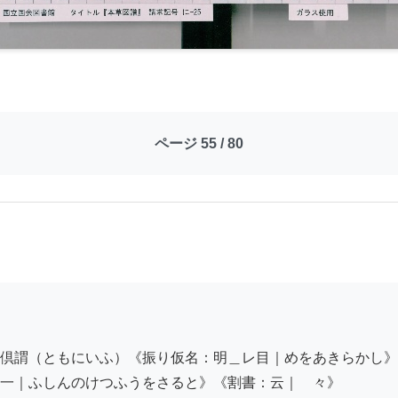
ページ 55 / 80
倶謂（ともにいふ）《振り仮名：明＿レ目｜めをあきらかし》
一｜ふしんのけつふうをさると》《割書：云｜　々》
