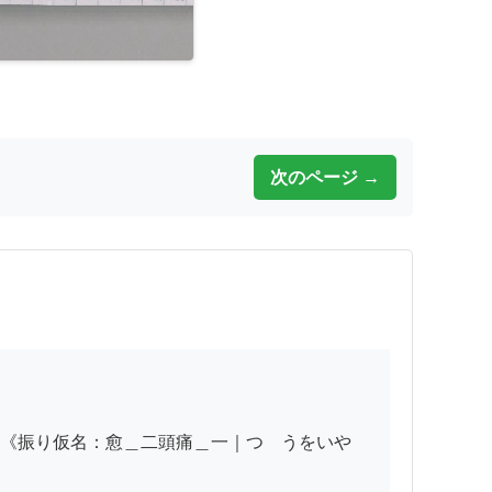
次のページ →
《振り仮名：愈＿二頭痛＿一｜つゝうをいや