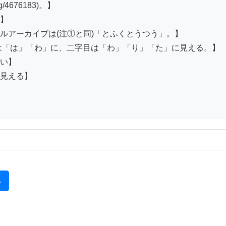
mg/4676183)。】

】

アーカイブは(注①と同)「とふくとうつう」。】

は「は」「わ」に、二字目は「わ」「り」「た」に見える。】

い】

見える】

る