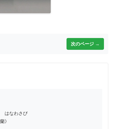
次のページ →
　はなわさび

蘭》
