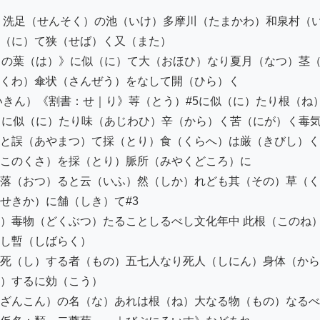
 洗足（せんそく）の池（いけ）多摩川（たまかわ）和泉村（
（に）て狭（せば）く又（また）

｜の葉（は）》に似（に）て大（おほひ）なり夏月（なつ）茎（
くわ）傘状（さんぜう）をなして開（ひら）く

いきん）《割書：せ｜り》䓁（とう）#5に似（に）たり根（ね
）に似（に）たり味（あじわひ）辛（から）く苦（にが）く毒気
と誤（あやまつ）て採（とり）食（くらへ）は厳（きびし）く
このくさ）を採（とり）脈所（みやくどころ）に

落（おつ）ると云（いふ）然（しか）れども其（その）草（く
きか）に舗（しき）て#3

）毒物（どくぶつ）たることしるべし文化年中 此根（このね
し暫（しばらく）

死（し）する者（もの）五七人なり死人（しにん）身体（から
）するに効（こう）

ざんこん）の名（な）あれは根（ね）大なる物（もの）なるべ