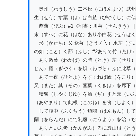
　奥州（わうしう）二本松（にほんまつ）武州
生（せう）す葉（は）は白芷（びやくし）に似
　蘼蕪（びぶ）#1《割書：川芎（せんきう）
末（すへ）に花（はな）あり小白花（せうはく
　形（かたち）又 藭芎（きう〳〵）水芹（す
の如（こと）く莭（ふし）#2ありて竹（たけ
　あり嫩葉（わかば）の時（とき）芹（せり）
じん）瘧（ぎやく）を煩（わづら）ふに此草（
　あて一夜（ひとよ）をすくれば瘧（をこり）
又（また）其（その）茎葉（くきは）を席下（せ
　積聚（しやくじゆ）を治（ぢ）すと云（いふ
（あやまり）て此根（このね）を食（しよく）
　して腹中（ふくちう）煩悶（はんもん）して
蘭（をらんだ）にて乳癰（にうよう）を治（ぢ
　ありといふ考（かんがふ）るに透山根（とう