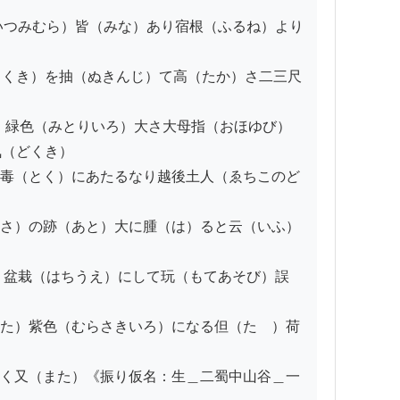
いつみむら）皆（みな）あり宿根（ふるね）より
くき）を抽（ぬきんじ）て高（たか）さ二三尺 
）緑色（みとりいろ）大さ大母指（おほゆび）
（どくき）

毒（とく）にあたるなり越後土人（ゑちこのど
さ）の跡（あと）大に腫（は）ると云（いふ）
）盆栽（はちうえ）にして玩（もてあそび）誤
た）紫色（むらさきいろ）になる但（たゞ）荷
く又（また）《振り仮名：生＿二蜀中山谷＿一