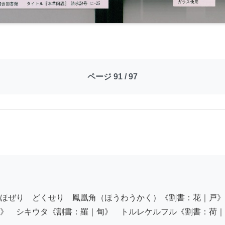
ページ 91 / 97
ほぜり　どくせり　鳳凰角（ほうわうかく）《割書：花｜戸》
》　シキウタ《割書：羅｜甸》　トルレケルフル《割書：荷｜