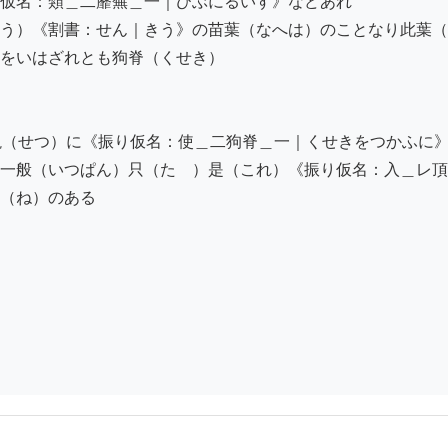
仮名：類＿二蘼蕪＿一｜びぶにるいす》などあれ

う）《割書：せん｜きう》の苗葉（なへは）のことなり此葉（
をいはざれとも狗脊（くせき）

説（せつ）に《振り仮名：使＿二狗脊＿一｜くせきをつかふに
一般（いつぱん）只（たゝ）是（これ）《振り仮名：入＿レ頂
（ね）のある
