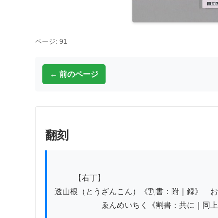
ページ: 91
← 前のページ
翻刻
          【右丁】

透山根（とうざんこん）《割書：附｜録》　お
　　　　　　ゑんめいちく《割書：共に｜同上