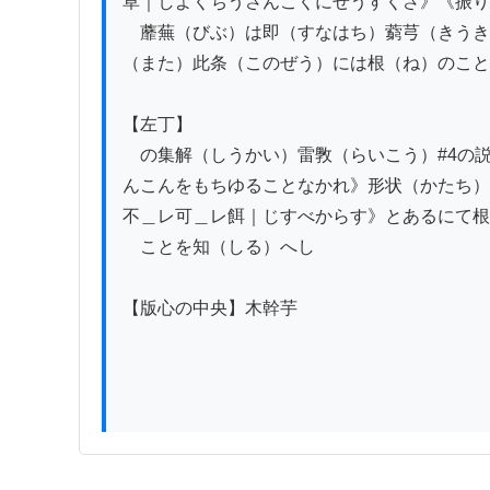
草｜しよくちうさんこくにせうすくさ》《振り
　蘼蕪（びぶ）は即（すなはち）藭芎（きうき
（また）此条（このぜう）には根（ね）のこと
【左丁】

　の集解（しうかい）雷斆（らいこう）#4の
んこんをもちゆることなかれ》形状（かたち）
不＿レ可＿レ餌｜じすべからす》とあるにて根
　ことを知（しる）へし

【版心の中央】木幹芋
