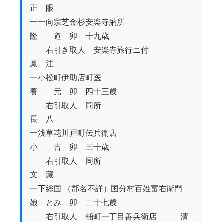
正　眼

一一向宗芝金杉安楽寺納所　　　　　　
隆　　道　卯　十九歳

　　右引き取人　安楽寺旅行ニ付　　　　
鳳　注

一小松町伊助店町医　　　　　　　　　
養　　元　卯　四十三歳

　　右引取人　同所　　　　　　　　　　
長　八

一浅草花川戸町伝兵衛店　　　　　　　
小　　吉　卯　三十歳

　　右引取人　同所　　　　　　　　　　
文　藏

一下総国 （郡名不詳）国分村百姓富右衛門
娘　とみ　卯　二十七歳

　　右引取人　桶町一丁目善兵衛店　　　清