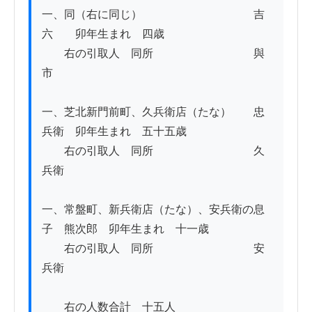
一、同（右に同じ）　　　　　　　　　　吉
六　　卯年生まれ　四歳

　　右の引取人　同所　　　　　　　　　與
市

一、芝北新門前町、久兵衛店（たな）　　忠
兵衛　卯年生まれ　五十五歳

　　右の引取人　同所　　　　　　　　　久
兵衛

一、常盤町、新兵衛店（たな）、安兵衛の息
子　熊次郎　卯年生まれ　十一歳

　　右の引取人　同所　　　　　　　　　安
兵衛

　　右の人数合計　十五人
