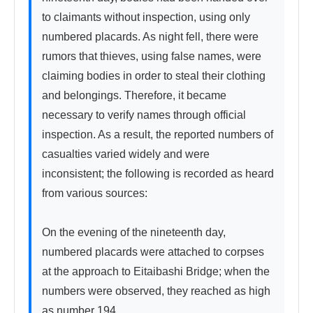
to claimants without inspection, using only 
numbered placards. As night fell, there were 
rumors that thieves, using false names, were 
claiming bodies in order to steal their clothing 
and belongings. Therefore, it became 
necessary to verify names through official 
inspection. As a result, the reported numbers of 
casualties varied widely and were 
inconsistent; the following is recorded as heard 
from various sources:

On the evening of the nineteenth day, 
numbered placards were attached to corpses 
at the approach to Eitaibashi Bridge; when the 
numbers were observed, they reached as high 
as number 194.
