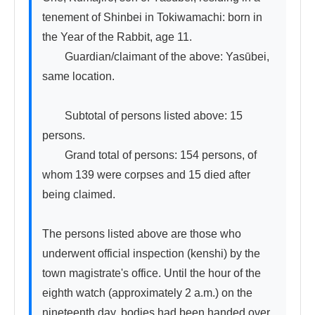
tenement of Shinbei in Tokiwamachi: born in 
the Year of the Rabbit, age 11.

　　Guardian/claimant of the above: Yasūbei, 
same location.

　　Subtotal of persons listed above: 15 
persons.

　　Grand total of persons: 154 persons, of 
whom 139 were corpses and 15 died after 
being claimed.

The persons listed above are those who 
underwent official inspection (kenshi) by the 
town magistrate's office. Until the hour of the 
eighth watch (approximately 2 a.m.) on the 
nineteenth day, bodies had been handed over 