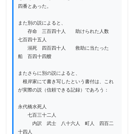
四番とあった。

また別の説によると、

　　存命　三百四十人　　助けられた人数　
七百四十五人

　　溺死　四百四十人　　救助に当たった
船　百四十四艘

またさらに別の説によると、

　根岸家にて書き写したという書付は、これ
が実際の説（信頼できる記録）であろう：

永代橋水死人

　　七百三十二人

　　　内訳　武士　八十六人　町人　四百二
十四人
