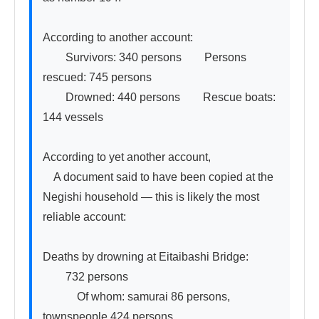
According to another account:

　　Survivors: 340 persons　　Persons 
rescued: 745 persons

　　Drowned: 440 persons　　Rescue boats: 
144 vessels

According to yet another account,

　A document said to have been copied at the 
Negishi household — this is likely the most 
reliable account:

Deaths by drowning at Eitaibashi Bridge:

　　732 persons

　　　Of whom: samurai 86 persons, 
townspeople 424 persons,
