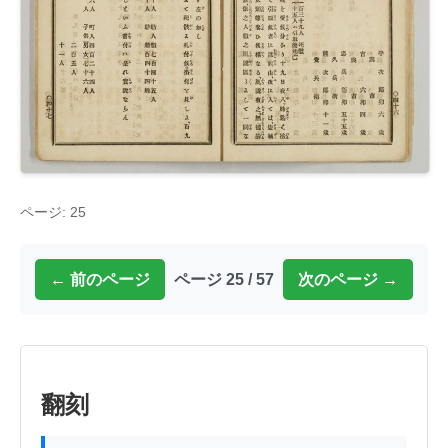
ページ: 25
← 前のページ
ページ 25 / 57
次のページ →
翻刻