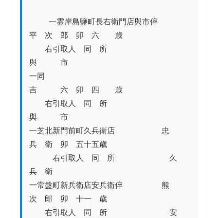
          一霊岸島鹽町長右衛門店與市倅　　　
平　次　郎　卯　六　　歳　

　　右引取人　同　所　　　　　　　　
與　　　市

一同　　　　　　　　　　　　　　　
吉　　　六　卯　四　　歳

　　右引取人　同　所　　　　　　　　
與　　　市　

一芝北新門前町久兵衛店　　　　　　忠　
兵　衛　卯　五十五歳

　　　右引取人　同　所　　　　　　　久　
兵　衛

一常盤町新兵衛店安兵衛倅　　　　　熊　
次　郎　卯　十一　歳

　　右引取人　同　所　　　　　　　　安　