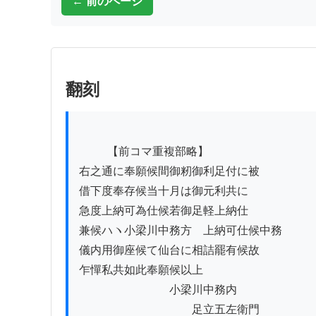
← 前のページ
翻刻
          【前コマ重複部略】

右之通に奉願候間御籾御利足付に被

借下度奉存候当十月は御元利共に

急度上納可為仕候若御足軽上納仕

兼候ハヽ小梁川中務方ゟ上納可仕候中務

儀内用御座候て仙台に相詰罷有候故

乍憚私共如此奉願候以上

　　　　　　　　小梁川中務内

　　　　　　　　　　足立五左衛門
