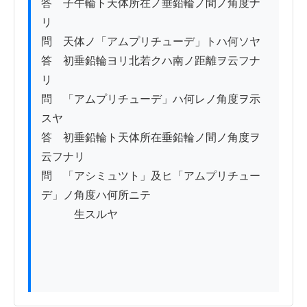
答　子午輪ト天体所在ノ垂鉛輪ノ間ノ角度ナ
リ

問　天体ノ「アムプリチューデ」トハ何ソヤ

答　初垂鉛輪ヨリ北若クハ南ノ距離ヲ云フナ
リ

問　「アムプリチューデ」ハ何レノ角度ヲ示
スヤ

答　初垂鉛輪ト天体所在垂鉛輪ノ間ノ角度ヲ
云フナリ

問　「アシミュツト」及ヒ「アムプリチュー
デ」ノ角度ハ何所ニテ

　　　生スルヤ
