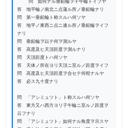
          問　如何ナル垂鉛輪ヲ子午輪トイフヤ

答　地平輪ノ南北ニ点蓮ル所ノ垂鉛輪ナリ

問　第一垂鉛輪ト称スルハ何ソヤ

答　地平ノ東西ニ点ニ連ル所ノ垂鉛輪ヲイフ
ナリ

問　垂鉛輪ヲ以テ何ヲ測ルヤ

答　高度及ヒ天頂距度ヲ測ルナリ

問　天頂距度トハ何ソヤ

答　天体ノ所在ヨリ天頂ニ至ルノ距度ヲイフ

問　高度及ヒ天頂距度ヲ合セテ何程ナルヤ

答　必ス九十度ナリ

問　「アシミュツト」ト称スルハ何ソヤ

答　東方又ハ西方ヨリ子午輪ニ至ルノ距度ヲ
云フナリ

問　「アシミュツト」如何ナル角度ヲ示スヤ
