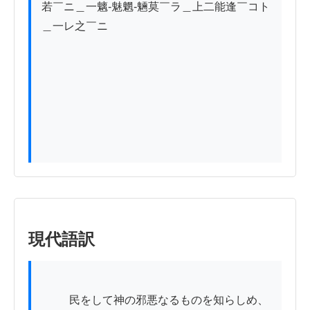
若￣ニ＿一魑-魅魍-魎莫￣ラ＿上二能逢￣コト
＿一レ之￣ニ

現代語訳
          民をして神の邪悪なるものを知らしめ、