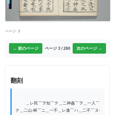
ページ: 3
← 前のページ
ページ 3 / 260
次のページ →
翻刻
          ＿レ民￣ヲ知￣テ＿二神姦￣ヲ＿一入￣
テ＿二山-林￣ニ＿一不＿レ逢￣ハ＿二不￣ヌ-
