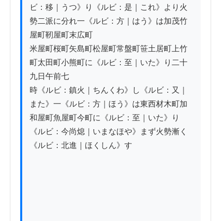
ビ：移｜うつ》り《ルビ：是｜これ》より火
勢二派に分れ一《ルビ：方｜はう》は加茂竹
屋町靭屋町末広町

米屋町桜町矢島町松屋町常盤町笹土居町上竹
町太田町小熊町に《ルビ：至｜いた》り二十
九日午前七

時《ルビ：鎮火｜ちんくわ》し《ルビ：又｜
また》一《ルビ：方｜ほう》は東西材木町加
和屋町魚屋町今町に《ルビ：至｜いた》り
《ルビ：今尚熄｜いまなほや》まず火勢漸く
《ルビ：北進｜ほくしん》す
