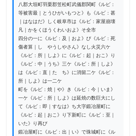
八郡大垣町羽栗郡笠松町武儀郡関町《ルビ：
等被害最｜とうひがいもつと》も《ルビ：甚
｜はなはだ》しく岐阜市は《ルビ：家屋崩壊
凡｜かをくほうくわいおよ》そ全市

四分の一に《ルビ：及｜およ》び《ルビ：死
傷者算｜しゝやうしやさん》なし火災六ケ
《ルビ：所｜しよ》に《ルビ：起｜おこ》り
《ルビ：中｜うち》三ケ《ルビ：所｜しよ》
は《ルビ：直｜たゞち》に消留二ケ《ルビ：
所｜しよ》は一二ケ

町を《ルビ：焼｜や》き《ルビ：今｜いま》
一ケ《ルビ：所｜しよ》は延焼の数巨大にし
て《ルビ：即｜すなは》ち大字鍛冶屋町に
《ルビ：起｜おこ》り下新町に《ルビ：至｜
いた》り再び

鍛冶屋町に《ルビ：出｜い》で珠城町に《ル