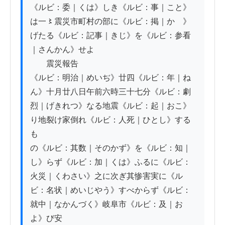
《ルビ：委｜くは》しき《ルビ：事｜こと》
は一〻震災市町村の部に《ルビ：掲｜かゝ》
げたる《ルビ：記事｜きじ》を《ルビ：参看
｜さんかん》せよ

　　震災報告

《ルビ：明治｜めいぢ》廿四《ルビ：年｜ね
ん》十月廿八日午前六時三十七分《ルビ：劇
烈｜げきれつ》なる地震《ルビ：起｜おこ》
り地裂け家倒れ《ルビ：人死｜ひとし》する
も

の《ルビ：其数｜そのかず》を《ルビ：知｜
し》らず《ルビ：加｜くは》ふるに《ルビ：
火災｜くわさい》之に次ぎ其惨害実に《ル
ビ：名状｜めいじやう》すべからず《ルビ：
就中｜なかんづく》岐阜市《ルビ：及｜お
よ》び安
