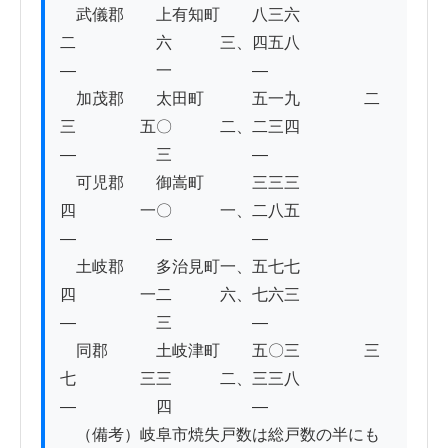
　武儀郡　　上有知町　　八三六　　　　　
二　　　　　六　　　三、四五八　　　　
―　　　　　一　　　　　―

　加茂郡　　太田町　　　五一九　　　　二
三　　　　五〇　　　二、二三四　　　　
―　　　　　三　　　　　―　

　可児郡　　御嵩町　　　三三三　　　　　
四　　　　一〇　　　一、二八五　　　　
―　　　　　―　　　　　―

　土岐郡　　多治見町一、五七七　　　　　
四　　　　一二　　　六、七六三　　　　
―　　　　　三　　　　　―

　同郡　　　土岐津町　　五〇三　　　　三
七　　　　三三　　　二、三三八　　　　
―　　　　　四　　　　　―

　（備考）岐阜市焼失戸数は総戸数の半にも