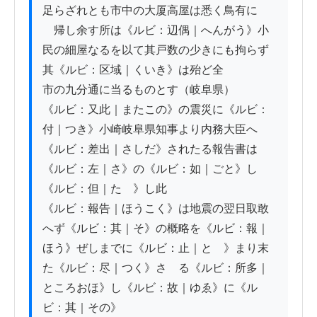
足らざれとも市中の大厦高屋は悉く鳥有に

　帰し余す所は《ルビ：辺偶｜へんがう》小
民の細屋なるを以て其戸数の少きにも拘らず
其《ルビ：区域｜くいき》は殆ど全

市の九分通に当るものとす（岐阜県）

《ルビ：又此｜またこの》の震災に《ルビ：
付｜つき》小崎岐阜県知事より内務大臣へ
《ルビ：差出｜さしだ》されたる報告書は
《ルビ：左｜さ》の《ルビ：如｜ごと》し
《ルビ：但｜たゞ》し此

《ルビ：報告｜ほうこく》は地震の翌日取敢
へず《ルビ：其｜そ》の概略を《ルビ：報｜
ほう》ぜしまでに《ルビ：止｜とゞ》まり末
た《ルビ：尽｜つく》さゞる《ルビ：所多｜
ところおほ》し《ルビ：故｜ゆゑ》に《ル
ビ：其｜その》
