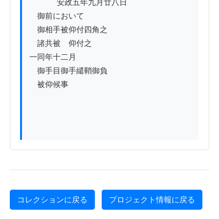
          　安政五年九月廿八日

　御前において

　御相手被仰付四角之

　諸共被　仰付之

一同年十二月

　御手目御手繾鞘御負

　被仰候事

コレクションに戻る
プロジェクト情報に戻る