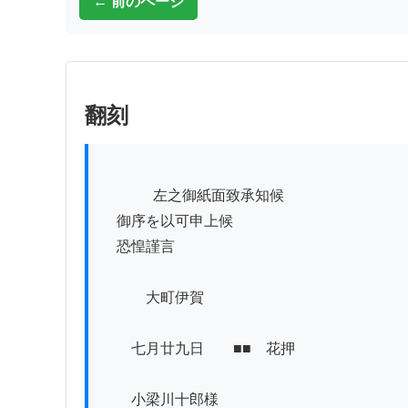
← 前のページ
翻刻
          　左之御紙面致承知候

　御序を以可申上候

　恐惶謹言

　　　大町伊賀

　　七月廿九日　　■■　花押

　　小梁川十郎様　
