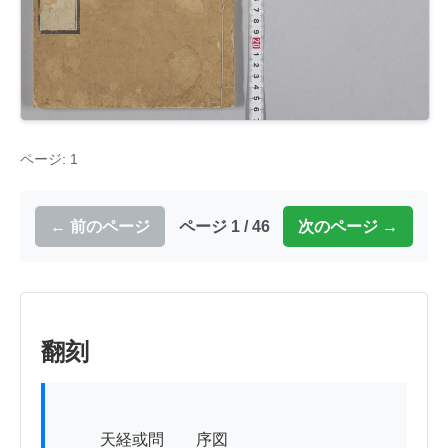
ページ: 1
← 前のページ
ページ 1 / 46
次のページ →
翻刻
          天経或問　　序図
