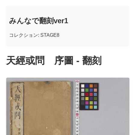
みんなで翻刻ver1
コレクション: STAGE8
天經或問 序圖 - 翻刻