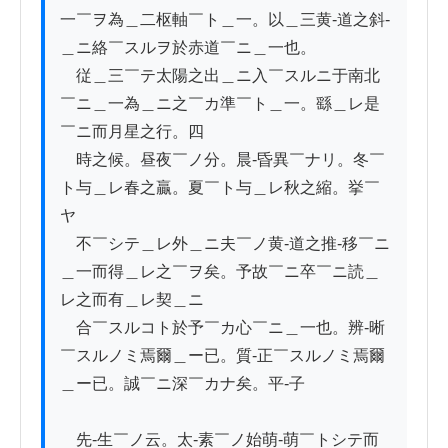
一￣ヲ為＿二枢軸￣ト＿一。以＿三黄-道之斜-
＿ニ絡￣スルヲ於赤道￣ニ＿一也。

　従＿三￣テ太陽之出＿ニ入￣スルニ于南北
￣ニ＿一為＿ニ之￣カ準￣ト＿一。繇＿レ是
￣ニ而月星之行。四

　時之候。昼夜￣ノ分。晨-昏異￣ナリ。冬￣
ト与＿レ春之贏。夏￣ト与＿レ秋之縮。挙￣
ヤ

　不￣シテ＿レ外＿ニ夫￣ノ黄-道之推-移￣ニ
＿一而得＿レ之￣ヲ矣。予故￣ニ卒￣ニ読＿
レ之而有＿レ契＿ニ

　合￣スルコト於予￣カ心￣ニ＿一也。辨-晰
￣スルノミ焉爾＿ー已。質-正￣スルノミ焉爾
＿ー已。誠￣ニ深￣カナ矣。平-子

　先-生￣ノ云。太-素￣ノ始萌-萌￣トシテ而