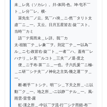
未＿レ兆（ソカレ）。幷-体同-色。坤-屯不￣
ト＿レ分￣レ。横-

　渠先生￣ノ云。気￣ハ坱＿ニ-然￣タリト太
虚￣ニ＿一。又云。日月五星皆左-旋￣スト。
当時￣カミ

　語￣テ焉而未＿レ詳。我￣カ

太-祖観￣テ＿レ象￣ヲ。則定￣テ＿ー以為￣
ル＿ニ七-政皆右-旋￣ト＿一者￣ハ。蓋有￣レ
ハナリ＿レ見￣ルコト＿三夫￣ノ退-度之

　便＿ニ于布-算￣ニ＿一也。子六氏爰￣ニ極-
＿ニ研￣シテ夫￣ノ神化之主気-幾之運￣ヲ＿
一。

　断-断乎￣トシテ。明￣シ＿下天之所＿-ニ以
動￣ク＿一。地之所＿-ニ以静￣ナル＿一。風-
雨雲-雷雪-露

　虹-漢之所＿-中以￣ヲ流-行￣シテ而錯-布￣