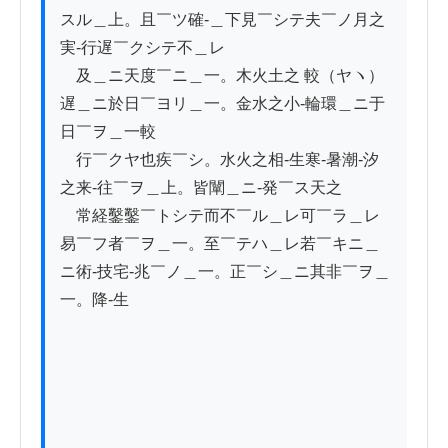
スル＿上。且￣ツ確-＿下見￣シテ夫￣ノ月之
実-行遅￣クシテ不＿レ

　及＿ニ天度￣ニ＿一。木火土之 較（ヤヽ）
遅＿ニ於日￣ヨリ＿一。金水之小-輪環＿ニ于
日￣ヲ＿一較

　行￣クヤ也疾￣シ。水火之相-生寒-暑潮-汐
之来-往￣ヲ＿上。皆闡＿ニ-発￣ス天之

　常経鑿鑿￣トシテ而不￣ル＿レ可￣ラ＿レ
易￣フ者￣ヲ＿一。至￣テハ＿レ若￣キニ＿
ニ術-技宅-兆￣ノ＿一。正￣シ＿ニ其非￣ヲ＿
一。降-生
