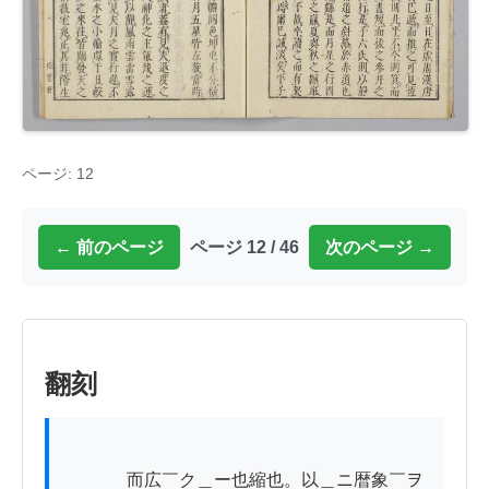
ページ: 12
← 前のページ
ページ 12 / 46
次のページ →
翻刻
          　而広￣ク＿ー也縮也。以＿ニ暦象￣ヲ