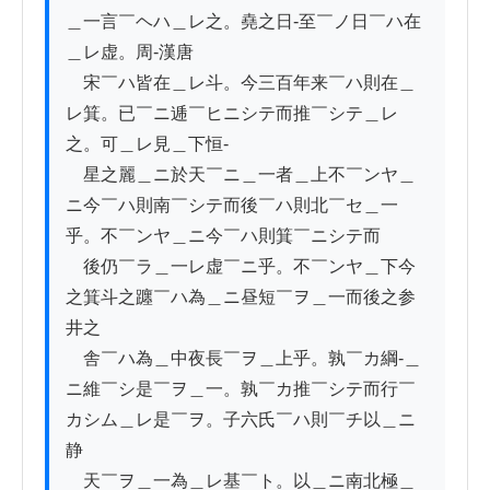
＿一言￣ヘハ＿レ之。堯之日-至￣ノ日￣ハ在
＿レ虚。周-漢唐

　宋￣ハ皆在＿レ斗。今三百年来￣ハ則在＿
レ箕。已￣ニ逓￣ヒニシテ而推￣シテ＿レ
之。可＿レ見＿下恒-

　星之麗＿ニ於天￣ニ＿一者＿上不￣ンヤ＿
ニ今￣ハ則南￣シテ而後￣ハ則北￣セ＿一
乎。不￣ンヤ＿ニ今￣ハ則箕￣ニシテ而

　後仍￣ラ＿一レ虚￣ニ乎。不￣ンヤ＿下今
之箕斗之躔￣ハ為＿ニ昼短￣ヲ＿一而後之参
井之

　舎￣ハ為＿中夜長￣ヲ＿上乎。孰￣カ綱-＿
ニ維￣シ是￣ヲ＿一。孰￣カ推￣シテ而行￣
カシム＿レ是￣ヲ。子六氏￣ハ則￣チ以＿ニ
静

　天￣ヲ＿一為＿レ基￣ト。以＿ニ南北極＿