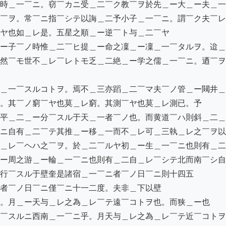
時＿一￣ニ。窃￣カニ受＿二￣ク教￣ヲ於先＿ー大＿ー夫＿一
￣ヲ。常￣ニ指￣シテ以誨＿二予小子＿一￣ニ。謂￣ク夫￣レ
ヤ也如＿レ是。五星之順＿ー逆￣ト与＿二￣ヤ

ー子￣ノ時惟＿二￣ヒ提＿ー命之凜＿ー凜＿一￣タルヲ。迨＿
然￣モ世不＿レ￣レトモ乏＿二絶＿ー学之儒＿一￣ニ。迺￣ヲ
＿一￣スルコトヲ。焉不＿三亦蹈＿二￣マ夫￣ノ管＿ー闚井＿
。其￣ノ窮￣ヤ也莫＿レ窮。其測￣ヤ也莫＿レ測已。予

平＿二＿ー分￣スル于天＿一者￣ノ也。而黄道￣ハ則斜＿二＿
ニ自有＿二￣テ其推＿ー移＿一而不＿レ可＿三執＿レ之￣ヲ以
＿レ￣ヘハ之￣ヲ。於＿二￣ルヤ初＿ー生＿一￣ニ也則有＿二
ー周之游＿ー輪＿一￣ニ也則有＿二自＿レ￣シテ北而南￣シ自
行￣スル于壁奎是諸宿＿一￣ニ者￣ノ日￣ニ則十四五

者￣ノ日￣ニ僅￣ニ十一二度。夫非＿下以壁

。月＿ー天与＿レ之為＿レ￣テ遠￣コトヲ也。而狭＿ー也

￣スルニ西南＿一￣ニ乎。月天与＿レ之為＿レ￣テ近￣コトヲ