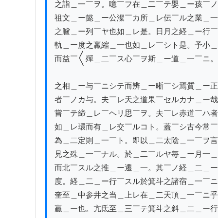
之詣＿一￣ヲ。噫￣フ在＿二￣テ嬰＿ー孩￣ノ
祖文＿ー懿＿ー公澯￣カ所＿レ伝￣ル之業＿一
之臚＿ー列￣ヤ也如＿レ是。日月之経＿ー行￣
軌＿ー度之羸縮＿一也如＿レ￣シト是。予小＿
而益￣〱殫＿二￣ス心￣ヲ斯＿ー道＿一￣ニ。
之相＿ー与￣ニシテ而辨＿ー晰￣シ焉質＿ー正
者￣ノカ与。夫￣レ天之道果￣セルカナ＿ー哉
嘗￣テ締＿レ￣ヘリ思￣ヲ。夫￣レ赤道￣ハ者
如＿レ環而有＿レ交￣ルコト。蓋￣シ古今常￣
為＿二定則＿一￣ト。即以＿二太陰＿一￣ヲ言
見之殊＿一￣ナル。於＿二￣ルヤ毎＿ー月一＿
而北￣スル之推＿ー遷＿一。其￣ノ経＿二＿ー
度。経＿二＿ー行￣スル於箕斗之諸宿＿一￣ニ
奎至＿中参井之当＿上レ在＿二天頂＿一￣ニ乎
贏＿ー也。亢氐至＿三￣テ箕斗之斜＿二＿ー行