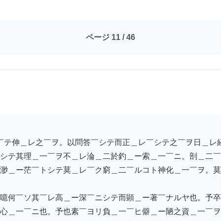
ページ 11 / 46
シテ其理＿一￣ヲ不＿レ淪＿二於釣＿ー索＿一￣ニ。剖＿二￣
渺＿ー茫￣トシテ莫＿レ￣ク窮＿二￣ルコト神化＿一￣ヲ。莫
噫何￣ソ其￣レ高＿ー深￣ニシテ而顕＿ー著￣ナルヤ也。予卒
心＿一￣ニ也。予也素￣ヨリ負＿一￣ヒ僻＿ー陋之資＿一￣ヲ