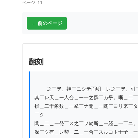
ページ: 11
← 前のページ
翻刻
          之￣ヲ。神￣ニシテ而明＿レ之￣ヲ。引￣テ伸＿レ之￣ヲ。以問答￣シテ而正＿レ￣シテ之￣ヲ日＿レ経￣ト。旨＿ー哉経＿ー乎。

其￣レ天＿ー人合＿ー一之撰￣カ乎。晰＿二￣
捗＿二于象数＿一挙￣ナ開＿ー闢￣ヨリ来￣タ
￣ク

闡＿二＿ー発￣ス之￣ヲ於斯＿ー経＿一￣ニ。
深￣ク有＿レ契＿二＿ー合￣スルコト于予＿ー