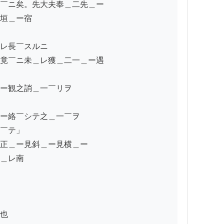
￣ニ矣。先大夫奉＿二先＿ー

垣＿ー宿

レ長￣スルニ

竟￣ニ未＿レ獲＿二一＿ー遇

ー観之誚＿一￣リヲ

ー絡￣シテ之＿一￣ヲ

￣テ」

正＿ー見斜＿ー見横＿ー

＿レ南

也
