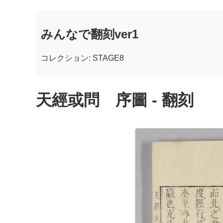
みんなで翻刻ver1
コレクション: STAGE8
天經或問 序圖 - 翻刻