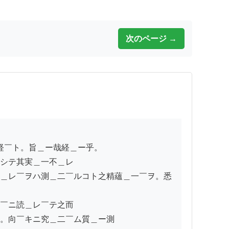
次のページ →
シテ其実＿一不＿レ

＿レ￣ヲハ測＿二￣ルコト之精蘊＿一￣ヲ。悉
￣ニ読＿レ￣テ之而

。向￣キニ究＿二￣ム質＿ー測
