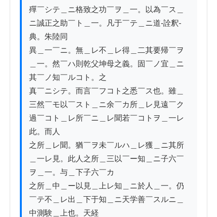
殫￣シテ＿ニ格致之功￣ヲ＿一。以為￣ス＿
ニ誠正之助￣ト＿一。凡于￣テ＿ニ道-詮釈-
典。朱陸同

異＿一￣ニ。無＿レ不＿レ得＿二其要帰￣ヲ
＿一。然￣ハ則乾父坤母之義。固￣ノ宜＿ニ
其￣ノ知￣ルコト。之

真￣ニシテ。而言￣フコト之悉￣ス也。雖＿
三然￣モ以￣スト＿ニ余￣カ所＿レ見遠￣ク
過￣コト＿レ所￣ニ＿レ聞若￣コトヲ＿一レ
此。而人

之所＿レ聞。猶￣ヲ未￣ルハ＿レ獲＿ニ其所
＿一レ見。此人之所＿三以￣ー知＿ニ子六￣
ヲ＿一。与＿下子六￣カ

之所＿中＿ー以見＿上レ知＿ニ於人＿一。仍
￣テ不＿レ出＿下于知＿ニ天学善￣スルニ＿
中測験＿上也。天経
