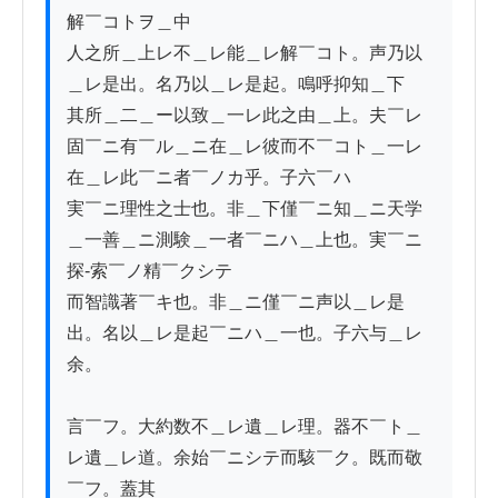
解￣コトヲ＿中

人之所＿上レ不＿レ能＿レ解￣コト。声乃以
＿レ是出。名乃以＿レ是起。鳴呼抑知＿下　

其所＿二＿ー以致＿一レ此之由＿上。夫￣レ
固￣ニ有￣ル＿ニ在＿レ彼而不￣コト＿一レ
在＿レ此￣ニ者￣ノカ乎。子六￣ハ

実￣ニ理性之士也。非＿下僅￣ニ知＿ニ天学
＿一善＿ニ測験＿一者￣ニハ＿上也。実￣ニ
探-索￣ノ精￣クシテ

而智識著￣キ也。非＿ニ僅￣ニ声以＿レ是
出。名以＿レ是起￣ニハ＿一也。子六与＿レ
余。

言￣フ。大約数不＿レ遺＿レ理。器不￣ト＿
レ遺＿レ道。余始￣ニシテ而駭￣ク。既而敬
￣フ。蓋其
