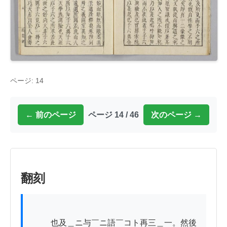
ページ: 14
← 前のページ
ページ 14 / 46
次のページ →
翻刻
          也及＿ニ与￣ニ語￣コト再三＿一。然後