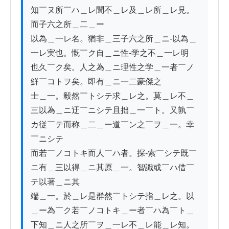
知￣ヌ所￣ハ＿レ聞不＿レ及＿レ所＿レ見。
而子六之所＿二＿ー

以為＿一レ名。猶非＿三子六之所＿ニ-以為＿
一レ実也。慨￣ク自＿ニ性-学之不＿一レ明

也久￣ク矣。人之為＿ニ理性之学＿一者￣ノ
鮮￣コトヲ矣。即有＿ニ一二豪傑之

士＿一。毅然￣トシテ求＿レ之。莫＿レ不＿
三以為＿ニ迂￣ニシテ且拙＿一￣ト。又孰￣
カ従￣テ而称＿二＿ー道￣ン之￣ヲ＿一。幸
￣ニシテ

而若￣ノコトキ而人￣ハ者。探-索￣シテ既￣
ニ有＿三以得＿ニ其原＿一。智識或￣ハ借￣
テ以著＿ニ其

端＿一。於＿レ是群然￣トシテ指＿レ之。以
＿ー為￣ク若￣ノコトキ＿ー者￣ハ為￣ト＿
下知＿ニ人之所￣ヲ＿一レ不＿レ能＿レ知。