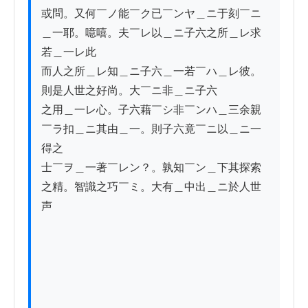
或問。又何￣ノ能￣ク已￣ンヤ＿ニ于刻￣ニ
＿一耶。噫嘻。夫￣レ以＿ニ子六之所＿レ求
若＿一レ此

而人之所＿レ知＿ニ子六＿一若￣ハ＿レ彼。
則是人世之好尚。大￣ニ非＿ニ子六

之用＿一レ心。子六藉￣シ非￣ンハ＿三余親
￣ラ扣＿ニ其由＿一。則子六竟￣ニ以＿ニ一
得之

士￣ヲ＿一著￣レン？。孰知￣ン＿下其探索
之精。智識之巧￣ミ。大有＿中出＿ニ於人世
声
