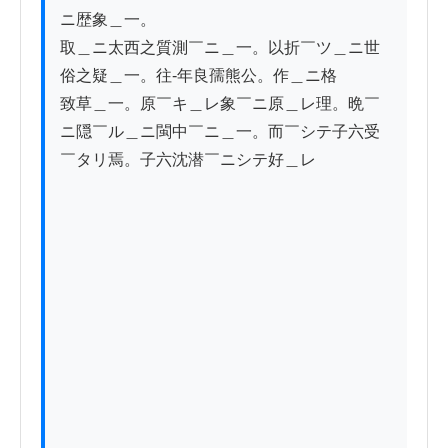
ニ歴象＿一。

取＿ニ太西之質測￣ニ＿一。以折￣ツ＿ニ世
俗之疑＿一。往-年良孺熊公。作＿ニ格

致草＿一。原￣キ＿レ象￣ニ原＿レ理。晩￣
ニ隠￣ル＿ニ閩中￣ニ＿一。而￣シテ子六受
￣タリ焉。子六沈潜￣ニシテ好＿レ
