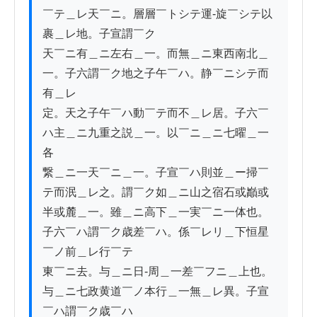
￣テ＿レ天￣ニ。層層￣トシテ運-旋￣シテ以
裹＿レ地。子宣謂￣ク　

天￣ニ有＿ニ左右＿一。而無＿ニ東西南北＿
一。子六謂￣ク地之子午￣ハ。静￣ニシテ而
有＿レ

定。天之子午￣ハ動￣テ而不＿レ居。子六￣
ハ主＿ニ九重之説＿一。以￣ニ＿ニ七曜＿一
各

繋＿ニ一天￣ニ＿一。子宣￣ハ則並＿ー掃￣
テ而泯＿レ之。謂￣ク如＿ニ山之宿石或巓或

半或麓＿一。雖＿ニ高下＿一実￣ニ一体也。
子六￣ハ謂￣ク歳差￣ハ。係￣レリ＿下恒星
￣ノ前＿レ行￣テ

東￣ニ去。与＿ニ日-周＿一差￣フニ＿上也。
与＿ニ七政黄道￣ノ本行＿一無＿レ異。子宣
￣ハ謂￣ク歳￣ハ
