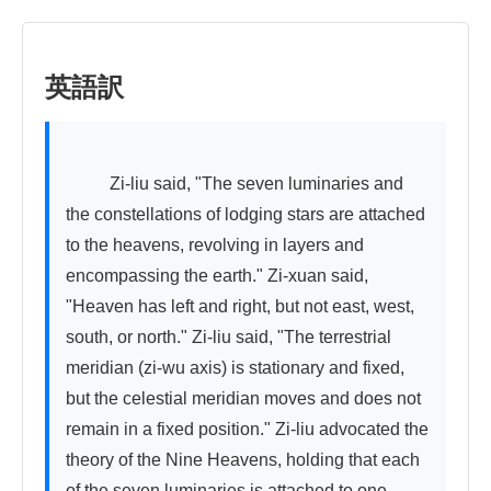
英語訳
          Zi-liu said, "The seven luminaries and 
the constellations of lodging stars are attached 
to the heavens, revolving in layers and 
encompassing the earth." Zi-xuan said, 
"Heaven has left and right, but not east, west, 
south, or north." Zi-liu said, "The terrestrial 
meridian (zi-wu axis) is stationary and fixed, 
but the celestial meridian moves and does not 
remain in a fixed position." Zi-liu advocated the 
theory of the Nine Heavens, holding that each 
of the seven luminaries is attached to one 