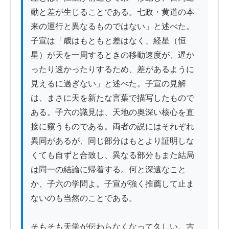
動と差が生じることである。七政・黄道の本
来の運行と異なるものではない」と述べた。
子宣は「歳はもともと差はなく、経星（恒
星）が天を一周するときの移動速度が、遅か
ったり速かったりするため、差があるように
見えるに過ぎない」と述べた。子宣の見解
は、まさに天を新たな言葉で描写したもので
ある。子六の識見は、天地の奥深い核心を直
接に窺うものである。両者の説にはそれぞれ
異同があるが、同じ部分はもとより証明しな
くても自ずと合致し、異なる部分もまた結局
は同一の結論に帰着する。何と深遠なこと
か、子六の学問よ。子宣が強く推薦して止ま
ないのも当然のことである。

そもそも天学が伝わらなくなって久しい。古