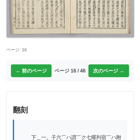
ページ: 16
← 前のページ
ページ 16 / 46
次のページ →
翻刻
          下＿一。子六￣ハ謂￣ク七曜列宿￣ハ附