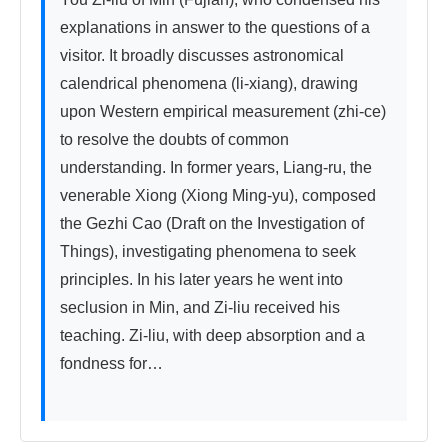
explanations in answer to the questions of a 
visitor. It broadly discusses astronomical 
calendrical phenomena (li-xiang), drawing 
upon Western empirical measurement (zhi-ce) 
to resolve the doubts of common 
understanding. In former years, Liang-ru, the 
venerable Xiong (Xiong Ming-yu), composed 
the Gezhi Cao (Draft on the Investigation of 
Things), investigating phenomena to seek 
principles. In his later years he went into 
seclusion in Min, and Zi-liu received his 
teaching. Zi-liu, with deep absorption and a 
fondness for…
