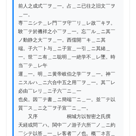
前人之成式￣ヲ＿一。占＿ニ已往之旧文￣ヲ
＿一。

専￣ニシテ＿レ門￣ヲ守￣リ＿レ故￣キヲ。
験￣テ於禨祥之小￣ヲ＿一。忘￣ル＿ニ其￣
ノ動静之大￣ヲ＿一。西儒開￣キ＿ニ其

端。子六￣ト与＿ニ子宣＿一引＿ニ其緒＿
一。世￣ニ有＿ニ聡明＿一絶学不＿レ墜。時
当￣テ＿レ午

運＿一。明＿ニ黄帝岐伯之学￣ヲ＿一。神￣
ニスルハ＿ニ六合中五之用￣ヲ＿一。其￣レ
必由￣レリ＿ニ子六￣ニ＿一

也矣。因￣テ書＿ニ簡端￣ニ＿一。並￣テ以
質￣ス＿ニ之￣ヲ子宣￣ニ＿一。

　　又序　　　　　　桐城方以智密之氏撰

天経或問￣ハ。閩中￣ノ游子六所￣ノ＿ニ約
￣シテ以答＿一＿レ客者￣ノ也。概￣ネ言＿