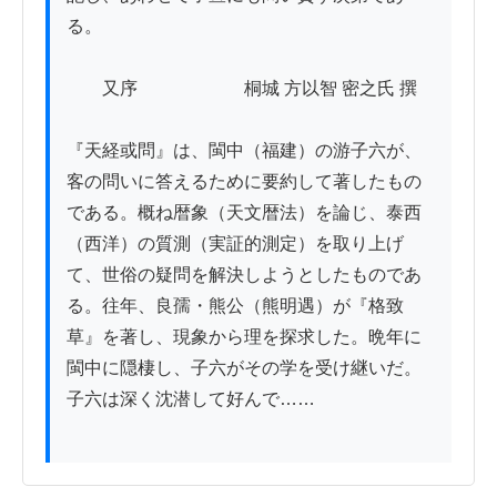
る。

　　又序　　　　　　桐城 方以智 密之氏 撰

『天経或問』は、閩中（福建）の游子六が、
客の問いに答えるために要約して著したもの
である。概ね暦象（天文暦法）を論じ、泰西
（西洋）の質測（実証的測定）を取り上げ
て、世俗の疑問を解決しようとしたものであ
る。往年、良孺・熊公（熊明遇）が『格致
草』を著し、現象から理を探求した。晩年に
閩中に隠棲し、子六がその学を受け継いだ。
子六は深く沈潜して好んで……
