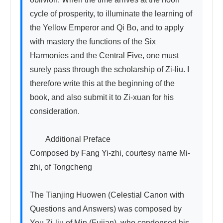
cycle of prosperity, to illuminate the learning of 
the Yellow Emperor and Qi Bo, and to apply 
with mastery the functions of the Six 
Harmonies and the Central Five, one must 
surely pass through the scholarship of Zi-liu. I 
therefore write this at the beginning of the 
book, and also submit it to Zi-xuan for his 
consideration.

　　Additional Preface　　　　　　
Composed by Fang Yi-zhi, courtesy name Mi-
zhi, of Tongcheng

The Tianjing Huowen (Celestial Canon with 
Questions and Answers) was composed by 
You Zi-liu of Min (Fujian), who condensed his 