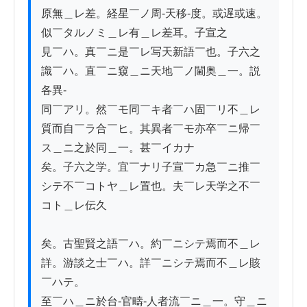
原無＿レ差。経星￣ノ周-天移-度。或遅或速。
似￣タルノミ＿レ有＿レ差耳。子宣之

見￣ハ。真￣ニ是￣レ写天新語￣也。子六之
識￣ハ。直￣ニ窺＿ニ天地￣ノ閫奥＿一。説
各異-

同￣アリ。然￣モ同￣キ者￣ハ固￣リ不＿レ
質而自￣ラ合￣ヒ。其異者￣モ亦卒￣ニ帰￣
ス＿ニ之於同＿一。甚￣イカナ

矣。子六之学。宜￣ナリ子宣￣カ急￣ニ推￣
シテ不￣コトヤ＿レ置也。夫￣レ天学之不￣
コト＿レ伝久

矣。古聖賢之語￣ハ。約￣ニシテ焉而不＿レ
詳。游談之士￣ハ。詳￣ニシテ焉而不＿レ賅
￣ハテ。

至￣ハ＿ニ於台-官疇-人者流￣ニ＿一。守＿ニ