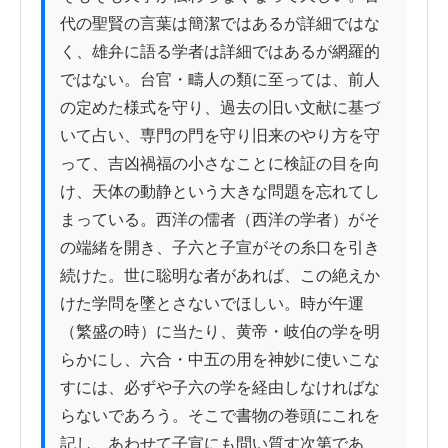
代の聖賢の言葉は簡潔ではあるが詳細ではな
く、雄弁に語る学者は詳細ではあるが網羅的
ではない。台官・疇人の類に至っては、前人
の定めた様式を守り、過去の旧い文献に基づ
いて占い、専門の門を守り旧来のやり方を守
って、吉凶禍福の小さなことに検証の目を向
け、天体の動静という大きな問題を忘れてし
まっている。西洋の儒者（西洋の学者）がそ
の端緒を開き、子六と子宣がその糸口を引き
続けた。世に聡明な者があれば、この絶えか
けた学問を墜とさないでほしい。時が午運
（繁盛の時）に当たり、黄帝・岐伯の学を明
らかにし、六合・中五の用を神妙に使いこな
すには、必ずや子六の学を経由しなければな
らないであろう。そこで書物の巻頭にこれを
記し、あわせて子宣にも問い質す次第であ