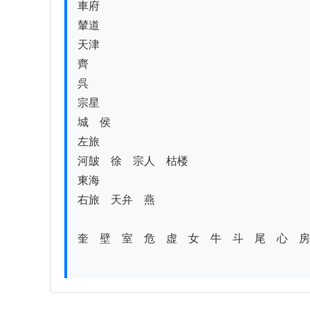
車府

輦道

天津

齊

呉

宗星

城　侯

左旅

河皷　徐　宗人　枯楼

東海

右旅　天弁　燕

奎　壁　室　危　虚　女　牛　斗　尾　心　房　