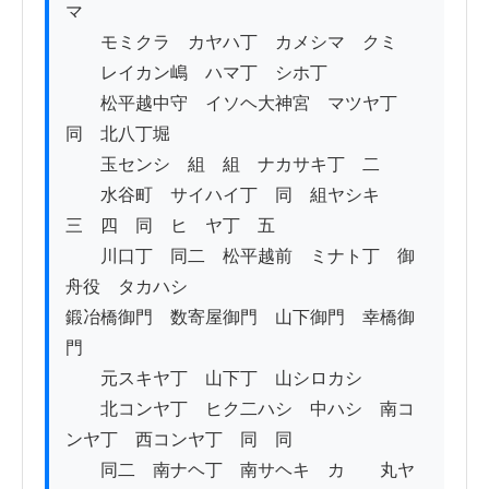
マ

　　モミクラ　カヤハ丁　カメシマ　クミ

　　レイカン嶋　ハマ丁　シホ丁

　　松平越中守　イソヘ大神宮　マツヤ丁　
同　北八丁堀

　　玉センシ　組　組　ナカサキ丁　二

　　水谷町　サイハイ丁　同　組ヤシキ　
三　四　同　ヒゝヤ丁　五

　　川口丁　同二　松平越前　ミナト丁　御
舟役　タカハシ

鍛冶橋御門　数寄屋御門　山下御門　幸橋御
門

　　元スキヤ丁　山下丁　山シロカシ　　　

　　北コンヤ丁　ヒク二ハシ　中ハシ　南コ
ンヤ丁　西コンヤ丁　同　同

　　同二　南ナヘ丁　南サヘキ　カゝ　丸ヤ