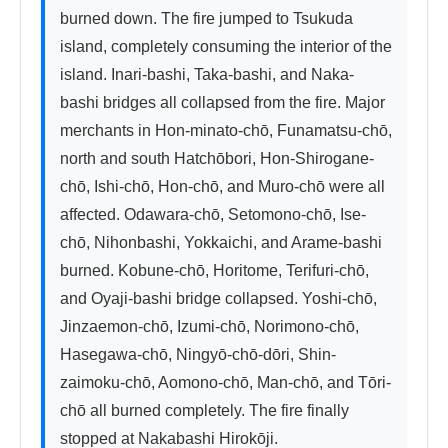
burned down. The fire jumped to Tsukuda 
island, completely consuming the interior of the 
island. Inari-bashi, Taka-bashi, and Naka-
bashi bridges all collapsed from the fire. Major 
merchants in Hon-minato-chō, Funamatsu-chō, 
north and south Hatchōbori, Hon-Shirogane-
chō, Ishi-chō, Hon-chō, and Muro-chō were all 
affected. Odawara-chō, Setomono-chō, Ise-
chō, Nihonbashi, Yokkaichi, and Arame-bashi 
burned. Kobune-chō, Horitome, Terifuri-chō, 
and Oyaji-bashi bridge collapsed. Yoshi-chō, 
Jinzaemon-chō, Izumi-chō, Norimono-chō, 
Hasegawa-chō, Ningyō-chō-dōri, Shin-
zaimoku-chō, Aomono-chō, Man-chō, and Tōri-
chō all burned completely. The fire finally 
stopped at Nakabashi Hirokōji.
