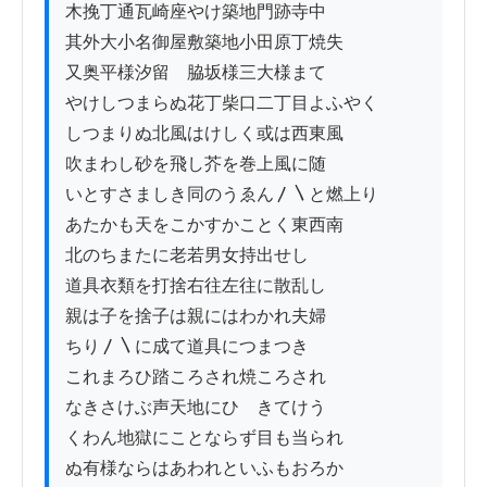
木挽丁通瓦崎座やけ築地門跡寺中

其外大小名御屋敷築地小田原丁焼失

又奥平様汐留ゟ脇坂様三大様まて

やけしつまらぬ花丁柴口二丁目よふやく

しつまりぬ北風はけしく或は西東風

吹まわし砂を飛し芥を巻上風に随

いとすさましき同のうゑん〳〵と燃上り

あたかも天をこかすかことく東西南

北のちまたに老若男女持出せし

道具衣類を打捨右往左往に散乱し

親は子を捨子は親にはわかれ夫婦

ちり〳〵に成て道具につまつき

これまろひ踏ころされ焼ころされ

なきさけぶ声天地にひゞきてけう

くわん地獄にことならず目も当られ

ぬ有様ならはあわれといふもおろか
