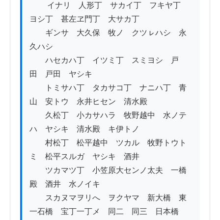
　　 イナリ　人形丁　サカイ丁　フキヤ丁　
ヨシ丁　甚左ヱ門丁　大サカ丁

　　ギンサ　大久保　牧ノ　クツㇾハシ　永
久ハシ　　

　　ハセカハ丁　イツミ丁　スミヨシ　戸
田　戸田　ヤシキ　　　

　　トミサハ丁　タカサコ丁　ナニハ丁　青
山　安トウ　永井ヒセン　清水殿

　　久松丁　小カサハラ　牧野越中　水ノテ
ハ　ヤシキ　清水殿　キ伊トノ

　　村松丁　松平越中　ツカル　牧野トウト
ミ　松平スルガ　ヤシキ　酒井

　　ツカマツ丁　小笠原大センノ太夫　一橋
殿　酒井　水ノイキ

　　スカヌマヲリへ　ヲクヤマ　新大橋　東

一石橋　宝丁一丁メ　同二　同三　日本橋　