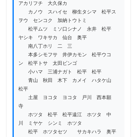
アカリフチ　大久保カゝ

　　カノウ　スハイセ　柳生タシマ　松平ス
ヲウ　センコク　加納トウトミ

　　松平ムツ　ミソ口シナノ　永井　松平　
ヤシキ　ワキサカ　仙台　奥平

　　南八丁ホリ　二　三

　　本多シモフサ　井伊カモン　松平ウコ
ン　松平トサ　太田ビンゴ

　　小ハマ　三浦ナガト　松平　松平　

　　青山　秋田　木下　カメイ　ハタケ山　
松平　

　　土屋　ヨコタ　ヨコタ　戸川　西本願
寺　

　　ホツタ　松平　松平遠江　ホツタ　中
川　ミヤケ　シンミ　ホツタ　

　　松平　ホツタセツゝ　サカキハラ　奥平