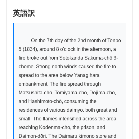
英語訳
          On the 7th day of the 2nd month of Tenpō 
5 (1834), around 8 o'clock in the afternoon, a 
fire broke out from Sotokanda Sakuma-chō 3-
chōme. Strong north winds caused the fire to 
spread to the area below Yanagihara 
embankment. The fire spread through 
Matsushita-chō, Tomiyama-chō, Dōjima-chō, 
and Hashimoto-chō, consuming the 
residences of various daimyo, both great and 
small. The flames intensified across the area, 
reaching Kodenma-chō, the prison, and 
Daimon-dōri. The Daimaru kimono store and 