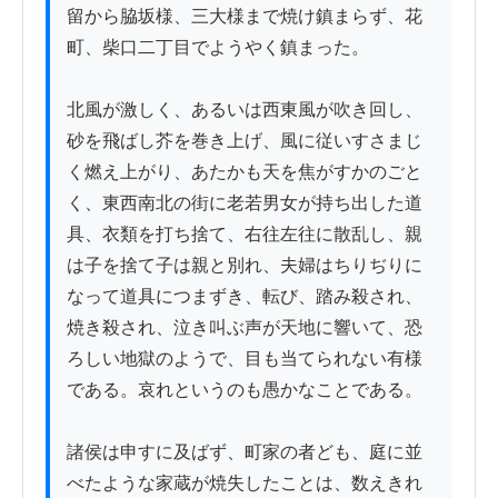
留から脇坂様、三大様まで焼け鎮まらず、花
町、柴口二丁目でようやく鎮まった。

北風が激しく、あるいは西東風が吹き回し、
砂を飛ばし芥を巻き上げ、風に従いすさまじ
く燃え上がり、あたかも天を焦がすかのごと
く、東西南北の街に老若男女が持ち出した道
具、衣類を打ち捨て、右往左往に散乱し、親
は子を捨て子は親と別れ、夫婦はちりぢりに
なって道具につまずき、転び、踏み殺され、
焼き殺され、泣き叫ぶ声が天地に響いて、恐
ろしい地獄のようで、目も当てられない有様
である。哀れというのも愚かなことである。

諸侯は申すに及ばず、町家の者ども、庭に並
べたような家蔵が焼失したことは、数えきれ