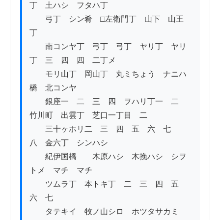
丁　土ハシ　フタハ丁

　　弓丁　シン肴　□左衛門丁　山下　山王
丁　

　　南コンヤ丁　弓丁　弓丁　ヤリ丁　ヤリ
丁　三　四　四　二丁メ

　　モリ山丁　岡山丁　丸ミちょう　ナニハ
橋　北コンヤ

　　銀座一　二　三　四　ヲハリ丁一　二　
竹川町　出雲丁　芝口一丁目　二

　　三十ヶホリ二　三　四　五　六　七　
八　金六丁　シンハシ　

　　紀伊国橋　　木原ハシ　木挽ハシ　シヲ
トメ　マチ　マチ

　　ツムラ丁　本トキ丁　二　三　四　五　
六　七

　　タテキイ　牧ノ山シロ　ホツタサカミ　