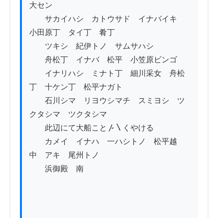
大セン

　　サカイハシ　カトウサド　イナバイキ　
小田原丁　タイ丁　肴丁

　　ツキシ　紀伊トノ　サムサハシ

　　舟松丁　イナバ　松平　小笠原ビンゴ　

　　イナリハシ　ミナト丁　細川采女　舟松
丁　十ケン丁　松平ナガト

　　石川シマ　リヨウシマチ　スミヨシ　ツ
クタシマ　ツクタシマ　

　　此辺にて大船こと〴〵くやける　

　　カメイ　イナハ　一ハシトノ　松平越
中　アキ　尾州トノ

　　浜御殿　南
