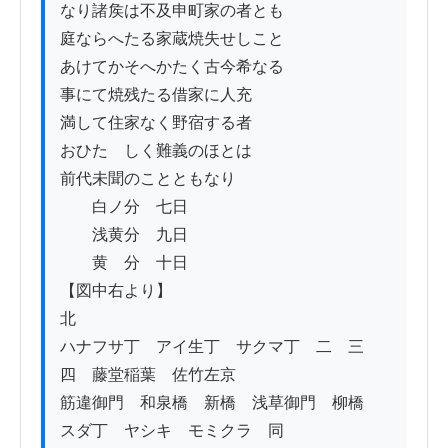
なり諸矦は不及申町家の者とも

庭ならへたる家蔵焼失せしこと

あけてかそへかたく古今希なる

事にて焼残たる借家に人充

満して住家なく野宿する者

おひたゞしく難義のほとは

前代未聞のことともなり

　　白ノ分　七日

　　浅黄分　九日　

　　黄　分　十日

【図中右より】

北

ハナフサ丁　アイ生丁　サクマ丁　二　三　
四　藤堂稲葉　佐竹左京

筋違御門　和泉橋　新橋　浅草御門　柳橋　

スダ丁　ヤシキ　モミクラ　同　
