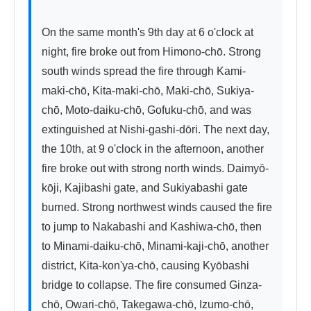
On the same month's 9th day at 6 o'clock at 
night, fire broke out from Himono-chō. Strong 
south winds spread the fire through Kami-
maki-chō, Kita-maki-chō, Maki-chō, Sukiya-
chō, Moto-daiku-chō, Gofuku-chō, and was 
extinguished at Nishi-gashi-dōri. The next day, 
the 10th, at 9 o'clock in the afternoon, another 
fire broke out with strong north winds. Daimyō-
kōji, Kajibashi gate, and Sukiyabashi gate 
burned. Strong northwest winds caused the fire 
to jump to Nakabashi and Kashiwa-chō, then 
to Minami-daiku-chō, Minami-kaji-chō, another 
district, Kita-kon'ya-chō, causing Kyōbashi 
bridge to collapse. The fire consumed Ginza-
chō, Owari-chō, Takegawa-chō, Izumo-chō, 