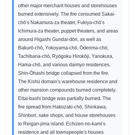
other major merchant houses and storehouses 
burned extensively. The fire consumed Sakai-
chō's Nakamura-za theater, Fukiya-chō's 
Ichimura-za theater, puppet theaters, and areas 
around Higashi Gundai-dōri, as well as 
Bakurō-chō, Yokoyama-chō, Ōdenma-chō, 
Tachibana-chō, Ryōgoku Hirokōji, Yanokura, 
Hama-chō, and various daimyo residences. 
Shin-Ōhashi bridge collapsed from the fire. 
The Kishū domain's warehouse residence and 
other mansion compounds burned completely. 
Eitai-bashi bridge was partially burned. The 
fire spread from Hakozaki-chō, Shinkawa, 
Shinbori, sake shops, and house storehouses 
to Reigan-jima island. Echizen-no-kami's 
residence and all townspeople's houses 