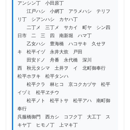
アンシン丁　小田原丁

　　江戸ハシ　小網丁　アラメハシ　テリフ
リ丁　シアンハシ　カヤハ丁

　　二丁メ　三丁メ　サカイ　町ヤ　シン四
日市　二　三　四　南新堀　ハマ丁

　　乙女ハシ　豊海橋　ハコサキ　久せヲ
キ　松平イヅ　永井大炊　戸田

　　田安ドノ　舟番　永代橋　深川

西　秋元タシマ　土井ヲゝイ　北町御奉行　
松平ホヲキ　松平タンハ　

　　松平クラ　林ヒコ　京コクカヅサ　松平
イヅミ　松平ヱチウ

　　松平ノト　松平トサ　松平アハ　南町御
奉行

呉服橋御門　西カシ　コフク丁　大工丁　ス
キヤ丁　ヒモノ丁　上マキ丁
