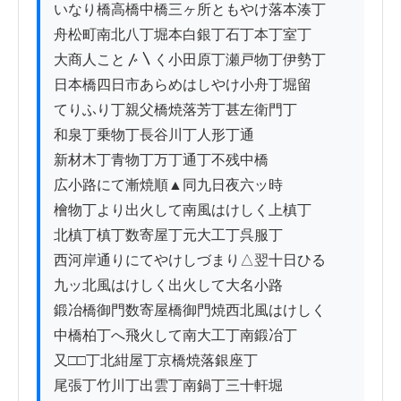
いなり橋高橋中橋三ヶ所ともやけ落本湊丁

舟松町南北八丁堀本白銀丁石丁本丁室丁

大商人こと〴〵く小田原丁瀬戸物丁伊勢丁

日本橋四日市あらめはしやけ小舟丁堀留

てりふり丁親父橋焼落芳丁甚左衛門丁

和泉丁乗物丁長谷川丁人形丁通

新材木丁青物丁万丁通丁不残中橋

広小路にて漸焼順▲同九日夜六ッ時

檜物丁より出火して南風はけしく上槙丁

北槙丁槙丁数寄屋丁元大工丁呉服丁

西河岸通りにてやけしづまり△翌十日ひる

九ッ北風はけしく出火して大名小路

鍛冶橋御門数寄屋橋御門焼西北風はけしく

中橋柏丁へ飛火して南大工丁南鍛冶丁

又□□丁北紺屋丁京橋焼落銀座丁

尾張丁竹川丁出雲丁南鍋丁三十軒堀
