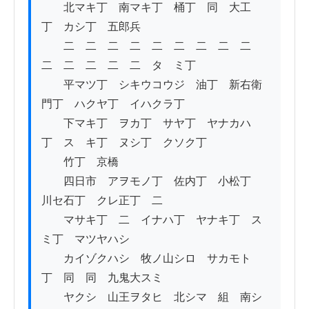
　　北マキ丁　南マキ丁　桶丁　同　大工
丁　カシ丁　五郎兵

　　二　二　二　二　二　二　二　二　二　
二　二　二　二　二　タゝミ丁

　　平マツ丁　シキウコウジ　油丁　新右衛
門丁　ハクヤ丁　イハクラ丁

　　下マキ丁　ヲカ丁　サヤ丁　ヤナカハ
丁　スゝキ丁　ヌシ丁　クソク丁

　　竹丁　京橋

　　四日市　アヲモノ丁　佐内丁　小松丁　
川セ石丁　クレ正丁　二

　　マサキ丁　二　イナハ丁　ヤナキ丁　ス
ミ丁　マツヤハシ

　　カイゾクハシ　牧ノ山シロ　サカモト
丁　同　同　九鬼大スミ

　　ヤクシ　山王ヲタヒ　北シマ　組　南シ