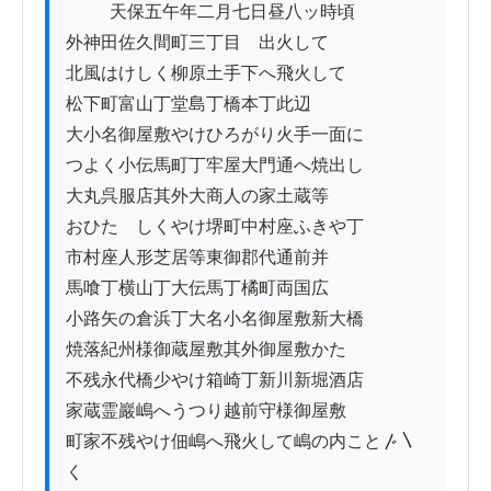
          天保五午年二月七日昼八ッ時頃ゟ

外神田佐久間町三丁目ゟ出火して

北風はけしく柳原土手下へ飛火して

松下町富山丁堂島丁橋本丁此辺

大小名御屋敷やけひろがり火手一面に

つよく小伝馬町丁牢屋大門通へ焼出し

大丸呉服店其外大商人の家土蔵等

おひたゞしくやけ堺町中村座ふきや丁

市村座人形芝居等東御郡代通前并

馬喰丁横山丁大伝馬丁橘町両国広

小路矢の倉浜丁大名小名御屋敷新大橋

焼落紀州様御蔵屋敷其外御屋敷かた

不残永代橋少やけ箱崎丁新川新堀酒店

家蔵霊巖嶋へうつり越前守様御屋敷

町家不残やけ佃嶋へ飛火して嶋の内こと〴〵
く
