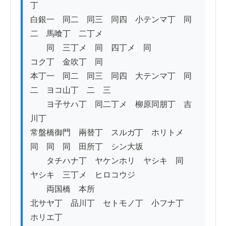
丁　

白銀一　同二　同三　同四　小テンマ丁　同
二　馬喰丁　二丁メ

　　同　三丁メ　同　四丁メ　同　

コク丁　金吹丁　同　　

本丁一　同二　同三　同四　大テンマ丁　同
二　ヨコ山丁　二　三

　　ヨ子サハ丁　同二丁メ　柳原同朋丁　吉
川丁

常盤橋御門　兩替丁　スルガ丁　ホリトメ　
同　同　同　田所丁　シン大坂

　　タチハナ丁　ヤケンホリ　ヤシキ　同　
ヤシキ　三丁メ　ヒロコウジ

　　両国橋　本所　

北サヤ丁　品川丁　セトモノ丁　小フナ丁　
ホリエ丁　
