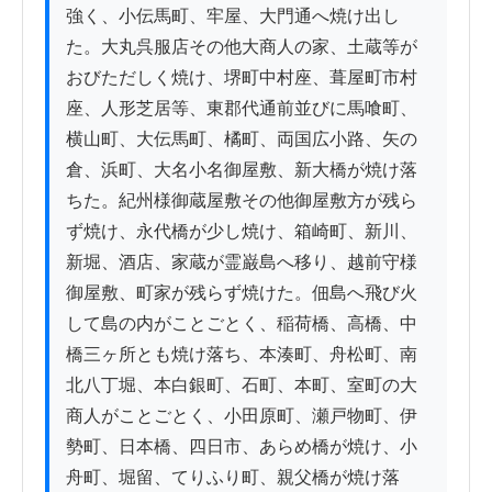
強く、小伝馬町、牢屋、大門通へ焼け出し
た。大丸呉服店その他大商人の家、土蔵等が
おびただしく焼け、堺町中村座、葺屋町市村
座、人形芝居等、東郡代通前並びに馬喰町、
横山町、大伝馬町、橘町、両国広小路、矢の
倉、浜町、大名小名御屋敷、新大橋が焼け落
ちた。紀州様御蔵屋敷その他御屋敷方が残ら
ず焼け、永代橋が少し焼け、箱崎町、新川、
新堀、酒店、家蔵が霊巌島へ移り、越前守様
御屋敷、町家が残らず焼けた。佃島へ飛び火
して島の内がことごとく、稲荷橋、高橋、中
橋三ヶ所とも焼け落ち、本湊町、舟松町、南
北八丁堀、本白銀町、石町、本町、室町の大
商人がことごとく、小田原町、瀬戸物町、伊
勢町、日本橋、四日市、あらめ橋が焼け、小
舟町、堀留、てりふり町、親父橋が焼け落