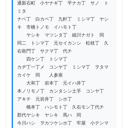
通新石町　小ヤナギ丁　平ナカ丁　サノ　ト
ミタ

ナベ丁　白カベ丁　九軒丁　ミシマ丁　ヤシ
キ　市橋トノモ　イハモト丁　

　　ヤシキ　マツシタ丁　細川ナガト　同

同二　トシマ丁　元セイカンシ　松枝丁　久
右衛門丁　サクマ丁　代チ

　　四ケン丁　トシマ丁

カヂ丁一丁メ　コンヤ丁　ミシマ丁　ヲタマ
カイケ　同　　人参座

　　大和丁　岩本丁　元イハ井丁

本ノリモノ丁　カンタシン土手　コンヤ丁　
アキチ　元岩井丁　シホ丁

　　橋本丁　ハシモト丁　久右モン丁代チ　
郡代ヤシキ　ヤシキ　馬ハ　同　　

今川ハシ　ヲカツケシホ丁　牢屋　小テンマ