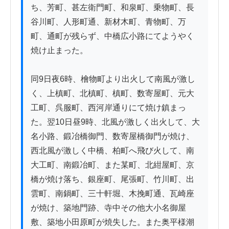
ち、芳町、甚左衛門町、和泉町、乗物町、長
谷川町、人形町通、新材木町、青物町、万
町、通町が残らず、中橋広小路にてようやく
焼け止まった。

同9日夜6時、檜物町より出火して南風が激し
く、上槙町、北槙町、槙町、数寄屋町、元大
工町、呉服町、西河岸通りにて焼け鎮まっ
た。翌10日昼9時、北風が激しく出火して、大
名小路、鍛冶橋御門、数寄屋橋御門が焼け、
西北風が激しく中橋、柏町へ飛び火して、南
大工町、南鍛冶町、また某町、北紺屋町、京
橋が焼け落ち、銀座町、尾張町、竹川町、出
雲町、南鍋町、三十軒堀、木挽町通、瓦崎座
が焼け、築地門跡、寺中その他大小名御屋
敷、築地小田原町が焼失した。また奥平様潮