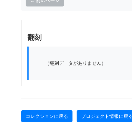
← 前のページ
翻刻
          （翻刻データがありません）

コレクションに戻る
プロジェクト情報に戻