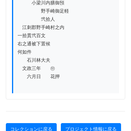
　　　小梁川内膳御預

　　　　　野手崎御足軽

　　　　　弐拾人

　江刺郡野手崎村之内

一拾貫弐百文

右之通被下置候

何如件

　　石川林大夫

　文政三年　　㊞

　　六月日　　花押　　　　

コレクションに戻る
プロジェクト情報に戻る