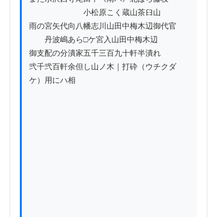
　　　　　　　小松原こく蔵山茶𦥑山

雨の宮矢代向八幡志川山田中梅木辺御代官

　　丹波嶋あら□ケ宮入山田中梅木辺

御支配の分潰家五千三百九十軒半潰れ

弐千弐百軒余但し山ノ木｜打砕（ウチクダ
ケ）用にハ相
