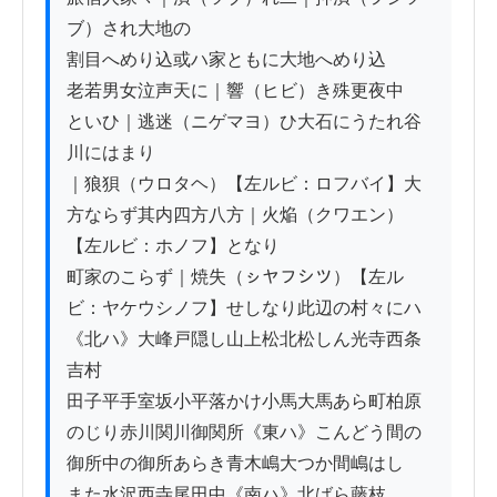
ブ）され大地の

割目へめり込或ハ家ともに大地へめり込

老若男女泣声天に｜響（ヒビ）き殊更夜中

といひ｜逃迷（ニゲマヨ）ひ大石にうたれ谷
川にはまり

｜狼狽（ウロタヘ）【左ルビ：ロフバイ】大
方ならず其内四方八方｜火焔（クワエン）
【左ルビ：ホノフ】となり

町家のこらず｜焼失（ㇱヤフシツ）【左ル
ビ：ヤケウシノフ】せしなり此辺の村々にハ

《北ハ》大峰戸隠し山上松北松しん光寺西条
吉村

田子平手室坂小平落かけ小馬大馬あら町柏原

のじり赤川関川御関所《東ハ》こんどう間の

御所中の御所あらき青木嶋大つか間嶋はし

また水沢西寺尾田中《南ハ》北ばら藤枝
