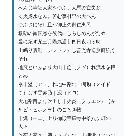
へんじ寺社人家をつぶし人馬の亡失多

く火災水なんに苦む事村里の大へん

つぶさに紀し且ハ御上の御仁恵民

救助の御国恩を後代にしらしめんがため

爰に紀す尤三月陽気過廿四日夜四ッ時ゟ

山鳴り震動（シンドフ）し善光寺辺別而強く
それ

地震といふより大山｜崩（クヅ）れ流水を押
とめ

水｜溢（アフ）れ地中割れ｜鳴動（メイド
ウ）なす黒赤乃｜泥（ドロ）

大地割目より吹出し｜火炎（クワエン）【左
ルビ：ヒホノヲ】のごとき物

｜燃（モエ）上り御殿宝蔵寺中拾八ヶ町の
人々

旅宿人家々｜潰（ツブ）れ二｜押潰（ヲシツ