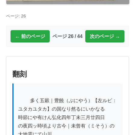
ページ: 26
← 前のページ
ページ 26 / 44
次のページ →
翻刻
          多く五穀｜豊饒（ぶにやう）【左ルビ：
ユタカユタカ】の国なり然るにいかなる

時節にや有けん弘化四年丁未三月廿四日

の夜四ッ時頃より古今｜未曾有（ミそう）の
大地震にて山川
