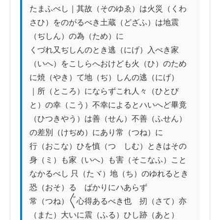
たまふべし｜其故（そのゆゑ）は火災（くわ
さひ）をのがるべき土蔵（どざふ）は地震
（ぢしん）の為（ため）に

くづれ又ぢしんのとき逃（にげ）入べき家
（いへ）をこしらへおけども火（ひ）のため
に焼（やき）て地（ぢ）しんの逃（にげ）

｜所（ところ）にならずこれ人々（ひとび
と）の幸（こう）不幸によるとハいへど畢竟
（ひつきやう）は善（せん）不善（ふせん）
の差別（けぢめ）にあり常（つね）に

行（おこな）ひを慎（つゝしむ）ときはその
身（ミ）も家（いへ）も害（そこなふ）こと
なかるべし 只（たヾ）地（ち）のゆれるとき
恐（おそ）るゝばかりにハあらず

常（つね）〲心得あるべき也　扨（さて）亦
（また）大いに震（ふる）ひし跡（あと）