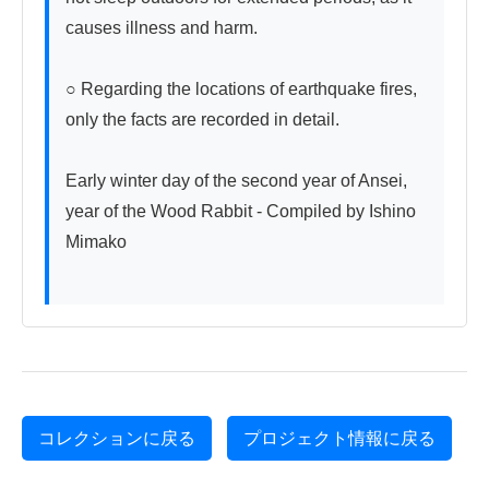
causes illness and harm.

○ Regarding the locations of earthquake fires, 
only the facts are recorded in detail.

Early winter day of the second year of Ansei, 
year of the Wood Rabbit - Compiled by Ishino 
Mimako

コレクションに戻る
プロジェクト情報に戻る