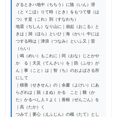
ざるときハ地中（ちちう）に陰（いん）滞
（とヾこほ）りて時（とき）をもつて發（は
つ）す是（これ）則（すなわち）

地震（ぢしん）なり山に｜崩起（おこる）と
きは｜洞（ほら）といひ｜海（かい）中には
つする時は｜津浪（つなみ）といふ又｜雷
（らい）

｜鳴（めい）もこれに｜同（おな）じとかや
かゝる｜天災（てんさい）を｜防（ふせ）が
ん｜事（こと）は｜智（ち）のおよばさる所
にして

｜積善（せきせん）の｜余慶（よけい）にあ
らざれは｜脱（まぬ）かるゝこと｜難（か
た）かるべし人〻よく｜善根（ぜんごん）を
｜高（たか）く

つみて｜要心（えふじん）の楯（たて）とし