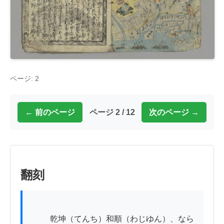
ページ: 2
← 前のページ
ページ 2 / 12
次のページ →
翻刻
          乾坤（てんち）和順（わじゆん）、なら