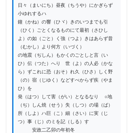
日々（まいにち）昼夜（ちうや）にかぎらず
小ゆれするハ

鐘（かね）の響（ひヾ）きのいつまでも引
（ひく）ごとくなるものにて最初（さひし
よ）の如（ごと）く強（つよ）きはあらず昔
（むかし）より何方（いづく）

の地震（ぢしん）もかくのごとしと言（い
ひ）伝（つた）へり　世（よ）の人必（かな
ら）ずこれに恐（おそ）れ久（ひさ）しく野
（の）宿（じゆく）などすべからず疾（やま
ひ）を

発（はつ）して害（がい）となるなり　 ○地
（ぢ）しん焼（せう）失（しつ）の場（ば）
所（しよ）ハ巨（こ）細（さい）に実（じ
つ）事（じ）のミを記（しる）す

　　　安政二乙卯の年初冬