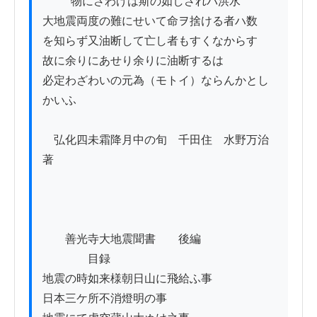
          物にさわげは斯の如しされバ洪水

大地震両度の難にせいて命ヲ捨ける者ハ数

を知らず又油断して亡し者もすくなからす

故に余りにあせり余りに油断するは

必定わざわいの元為（モトイ）ならんかとし
かいふ

　弘化四未霜降月中の旬　千田住　水野万治
著

　　善光寺大地震聞書　　後編

　　　　目録

地震の時如来様朝日山に飛給ふ事

日本三ケ所不消燈明の事
