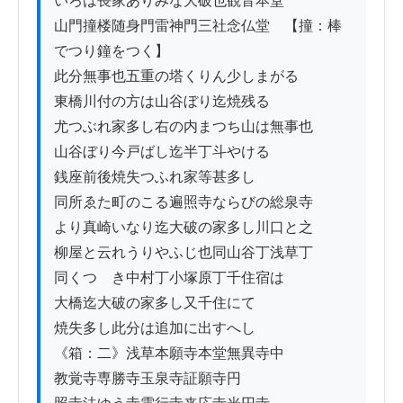
いろは長家ありみな大破也観音本堂　

山門撞楼随身門雷神門三社念仏堂　【撞：棒
でつり鐘をつく】

此分無事也五重の塔くりん少しまがる

東橋川付の方は山谷ぼり迄焼残る

尤つぶれ家多し右の内まつち山は無事也

山谷ぼり今戸ばし迄半丁斗やける

銭座前後焼失つふれ家等甚多し

同所ゑた町のこる遍照寺ならびの総泉寺

より真崎いなり迄大破の家多し川口と之

柳屋と云れうりやふじ也同山谷丁浅草丁

同くつゝき中村丁小塚原丁千住宿は

大橋迄大破の家多し又千住にて

焼失多し此分は追加に出すへし

《箱：二》浅草本願寺本堂無異寺中

教覚寺専勝寺玉泉寺証願寺円
