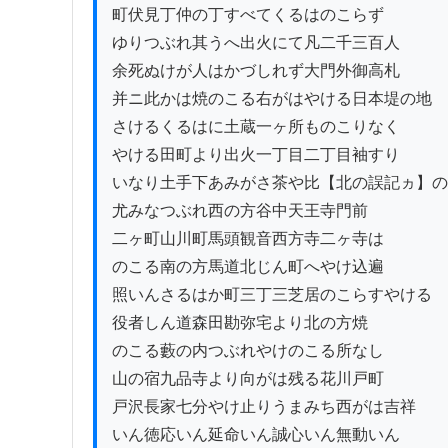
町伏見丁仲の丁すべてくるはのこらず

ゆりつぶれ其うへ出火にて凡二千三百人

余死ぬけが人はかづしれず大門外御高札

并ニ此かは焼のこる右がはやける日本堤の地

さけるくるはに土蔵一ヶ所ものこりなく

やける田町より出火一丁目二丁目袖すり

いなり土手下あみがさ茶や比【北の誤記ヵ】の
尤みなつぶれ西の方谷中天王寺門前

二ヶ町山川町馬頭観音西方寺二ヶ寺は

のこる南の方馬道北じん町へやけ込遍

照いんさるはか町三丁三芝居のこらすやける

役者しん道森田勘弥宅より北の方焼

のこる藪の内つぶれやけのこる所なし

山の宿九品寺より向がは残る花川戸町

戸沢長家七分やけ止りうまみち西がは吉祥

いん徳応いん延命いん誠心いん無動いん
