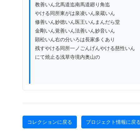
教善いん北馬道迄南馬道廻り角迄

やける同所東がは泉凌いん泉蔵いん

修善いん妙徳いん医王いんまんだら堂

金剛いん覚善いん法善いん妙音いん

顕松いん右の分いろは長家多くあり

残すやける同所一ノごんげんやける慈性いん

にて焼止る浅草寺境内奥山の

コレクションに戻る
プロジェクト情報に戻