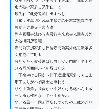
浅草丁同くつゝき中村丁小塚原丁千住宿大橋
迄大破の家多し又千住ニて

焼失在て此分追加に出すへし

《箱：浅草辺》浅草本願寺の分本堂無異寺中
教覚寺専勝寺玉泉寺證

願寺圓照寺法ゆう寺雲行寺来應寺光圓寺其外
大破損同所誓願

寺門前丁潰家多し日輪寺門前其外此辺潰家多
く惣崩にて町〻

分りがたく候菊屋ばし向行安寺門前丁半丁や
ける同所西向がハ新堀はた迄

一丁余やける同あへ川丁近辺潰家多し▲こま
形丁左りがハ初富士と申れう

りや手前角より両かハ不残やける此へん土蔵
一ケ所も残所なしすハ丁両かハ

やける黒舟丁同断同所しつくひや土蔵のこり