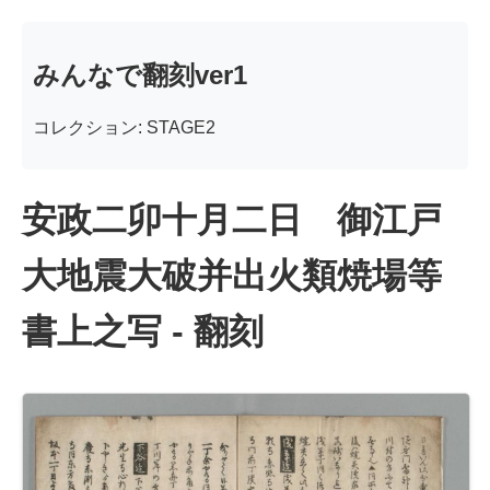
みんなで翻刻ver1
コレクション: STAGE2
安政二卯十月二日 御江戸
大地震大破并出火類焼場等
書上之写 - 翻刻