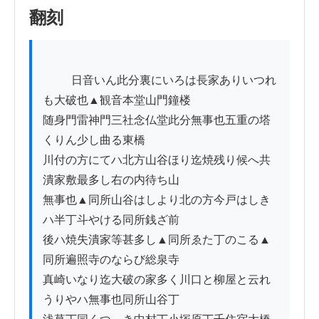
翻刻
          日音いん此分裏にいろは長家ありいつれ
も大破也▲観音本堂山門鐘楼

随身門雷神門三社念仏堂此分無事也五重の塔
くりん少し曲る東橋

川付の方にてハ北方山谷ほり迄焼残り候へ共
潰家敷最多し右の内待ち山

無事也▲同所山谷はしより北の方今戸はしき
ハ半丁斗やける同所銭ざ前

後ハ焼失潰家等甚多し▲同所ゑた丁のこる▲
同所遍照寺のならび総泉寺ゟ

真崎いなり迄大破の家多く川口と柳屋と云れ
うりやハ無事也同所山谷丁
