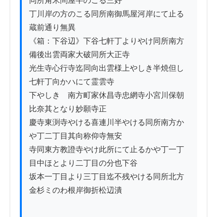
同所角米問屋半のこる三好

丁川岸の方のこる同所南御馬屋河岸にて止る
蔵前通り無異

《箱：下谷辺》下谷七軒丁よりやけ同所南方
備後出雲両家大破同所大正寺

光生寺心行寺迄同向出雲様上やしき半焼但し
七軒丁向かハにて霊雲寺

下やしきゟ南方町家休昌寺忠網寺小宮川保朝
比奈其となり妙願寺正

慶寺東渕寺やける喜連川半やける同所南方か
や丁二丁目其向称仰寺無安

寺同東方教證寺やけ此所にて止るかや丁一丁
目中ほとより二丁目の分也下谷

坂本一丁目より三丁目迄不残やける同所北方
金杉ミのわ根岸御折松辺潰
