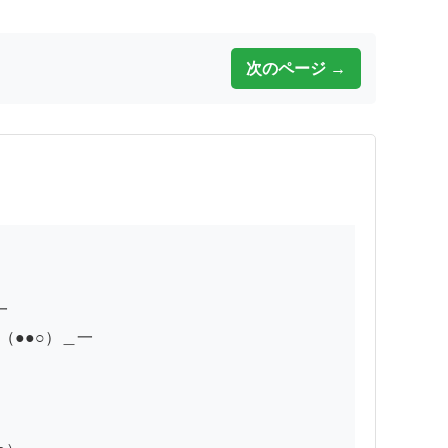
次のページ →


●●○）＿一
