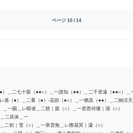
ページ 10 / 14
）＿二七十親（●●○）＿一誰知（●●）＿二千里遠（●●○）＿一
＿レ過（●）＿二看（●）-花節（●○）＿一猶及（●●）＿二納涼天（
）＿一賜＿レ暇省＿二慈｜親（○）＿一君恩何優｜渥（○）

＿二其体＿一

＿二初｜雪（○）＿一寒雲無＿レ際昼冥｜濛（○）
