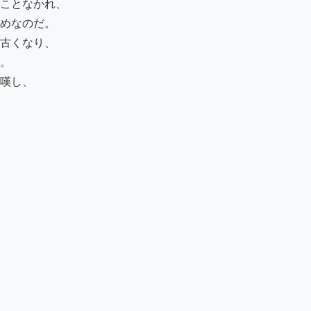
ことなかれ、

めなのだ。

古くなり、

。

嘆し、
