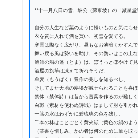
**十一月八日の雪、坡公（蘇東坡）の「聚星堂詩
自分の人生など葉のように軽いものと気にもせ
衣を質に入れて酒を買い、初雪を愛でる。

寒雲は際なく広がり、昼もなお薄暗くかすんで
舞い戻る風は勢いを助け、その勢いはこの上な
漁師の船の篷（とま）は、ぼうっとぼやけて見
酒屋の旗竿は凍えて折れそうだ。

牟麦（もうばく）豊作の兆しを知るべし、

そしてまた天地の塵埃が滅せられることを喜ぼ
禁体（禁体詩）は昔から言葉を作るのが難しく
白戦（素材を使わぬ詩戦）はまして肘を引かれ
一筋の水はわずかに碧琉璃の色を残し、

千本の林はことごとく黄夾纈（黄色の絹のよう
（某書を惜しみ、かの者は何のために筆を取っ