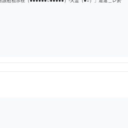
慰祖宗在（●●●●●●○●●●●●）-天霊（●○）」道進＿レ於
