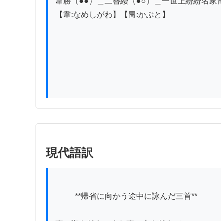
韋勝（●●）＿二簪纓（●○）＿一世上紛紛名家冑誰
【韋:なめしがわ】【冑:かぶと】

現代語訳
          **帰省に向かう途中に詠んだ三首**
