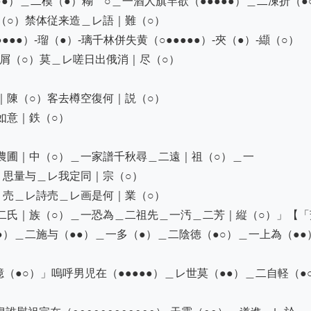
●）＿二模（●）糊￣○＿一酒人旗竿欲（●●●●●）＿二凍折（●○
○）禁体従来造＿レ語｜難（○）

●）-瑠（●）-璃千林併失黄（○●●●●●）-夾（●）-纈（○）

屑（○）莫＿レ嗟日出俄消｜尽（○）

陳（○）客去樽空復何｜説（○）

意｜鉄（○）

圃｜中（○）＿一家譜千秋尋＿二遠｜祖（○）＿一

思量与＿レ我定同｜宗（○）

売＿レ詩売＿レ画是何｜業（○）

二氏｜族（○）＿一恐為＿二祖先＿一汚＿二芳｜縦（○）」【「
●●）＿二施与（●●）＿一多（●）＿二陰徳（●○）＿一上為（●
億（●○）」嗚呼男児在（●●●●●）＿レ世莫（●●）＿二自軽（