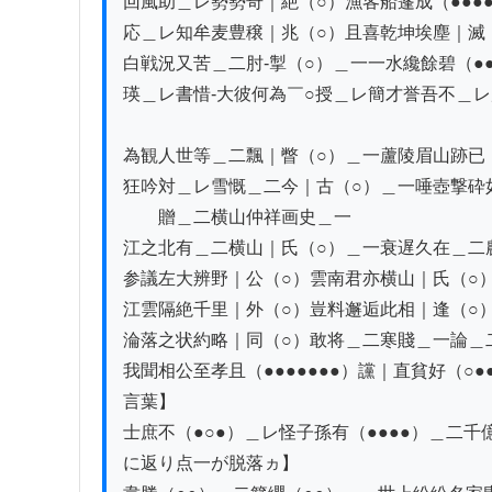
回風助＿レ勢勢奇｜絶（○）漁客船篷成（●●●●
応＿レ知牟麦豊穣｜兆（○）且喜乾坤埃塵｜滅（
白戦況又苦＿二肘-掣（○）＿一一水纔餘碧（●●●●
瑛＿レ書惜-大彼何為￣○授＿レ簡才誉吾不＿レ
為観人世等＿二飄｜瞥（○）＿一蘆陵眉山跡已｜
狂吟対＿レ雪慨＿二今｜古（○）＿一唾壺撃砕如
　　贈＿二横山仲祥画史＿一

江之北有＿二横山｜氏（○）＿一衰遅久在＿二農
参議左大辨野｜公（○）雲南君亦横山｜氏（○）
江雲隔絶千里｜外（○）豈料邂逅此相｜逢（○）
淪落之状約略｜同（○）敢将＿二寒賤＿一論＿
我聞相公至孝且（●●●●●●●）讜｜直貧好（○
言葉】

士庶不（●○●）＿レ怪子孫有（●●●●）＿二千
に返り点一が脱落ヵ】
