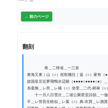
ページ: 10
← 前のページ
翻刻
          　　将＿二帰省＿一三首

東海又東｜山（○）杖鞋幾往｜返（○）家有（●●
故国皇京近夢飛鴨水辺雖（●●●●○●●●●○●）
糸毫無＿レ所＿レ補（○）坐受＿二代-耕禄（○
　　十一月八日雪次＿二坡公聚星堂詩韻＿一倣
不＿レ管吾生軽似＿レ葉（○）典-衣買＿レ酒賞