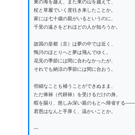
東の海を越え、また東の山を越えて、

杖と草履でいく度往き来したことか。

家には七十歳の親がいるというのに、

千里の遠さをどれほどの人が知ろうか。

故国の皇都（京）は夢の中では近く、

鴨川のほとりへと夢は飛んでゆく。

花見の季節には間に合わなかったが、

それでも納涼の季節には間に合おう。

些細なことも補うことができぬまま、

ただ俸禄（代耕禄）を受けるだけの身。

暇を賜り、慈しみ深い親のもとへ帰省する——

君恩はなんと手厚く、温かいことか。

---
