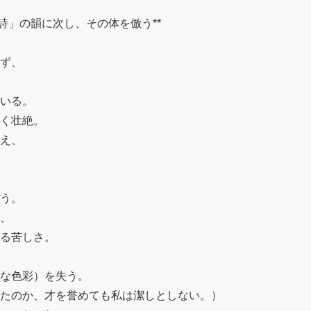
」の韻に次し、その体を倣う**

ず、

いる。

く壮絶。

え、

う。

、

る苦しさ。

な色彩）を失う。

たのか、才を誉めても私は潔しとしない。）
