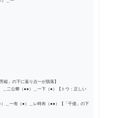
）＿一

芳縦」の下に返り点一が脱落】

●）＿二公卿（●●）＿一下（●）【トウ：正しい
●○）＿一有（●）＿レ時布（●●）【「千億」の下