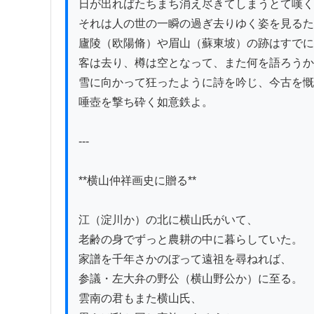
日が出ればたちまち消え尽きてしまうとて嘆く
それは人の世の一瞬の過ぎ去りゆく姿を見るた
廬陵（欧陽脩）や眉山（蘇東坡）の跡はすでに
客は去り、樽は空となって、また何を語ろうか
雪に向かって狂ったように詩を吟じ、今古を慨
唾壺を撃ち砕く如意鉄よ。

---

**横山仲祥画史に贈る**

江（淀川か）の北に横山氏がいて、

老齢の身でずっと農耕の中に暮らしていた。

家譜を千年さかのぼって遠祖を尋ねれば、

参議・左大弁の野公（横山野公か）に至る。

雲南の君もまた横山氏、
