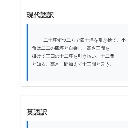
現代語訳
          二十坪ずつ二方で四十坪を引き捨て、小

角は二二の四坪と自乗し、高さ三間を

掛けて三四の十二坪を引き払い、十二間

と知る。高さ一間加えて十三間と云う。

英語訳