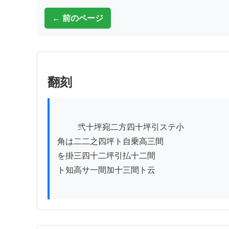
← 前のページ
翻刻
          弐十坪宛二方四十坪引ステ小

角は二二之四坪ト自乗高三間

を掛三四十二坪引払十二間

ト知高サ一間加十三間ト云
