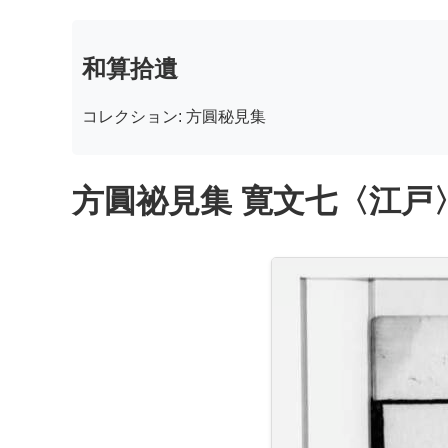
和算拾遺
コレクション: 方圓秘見集
方圓祕見集 寛文七〈江戸〉板木