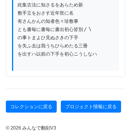
此集古法に知さるをあらため新

敷手立をおさす近年世に名

有さんかんの知者色々珍敷事

とも書毎に書毎に書出初心皆別〳〵

の事トまよひ見ぬさきの下手

を失ふ去は我うちひらめたる三冊

を出すハ以前の下手を初心ニうしなハ

コレクションに戻る
プロジェクト情報に戻る
© 2026 みんなで翻刻V3