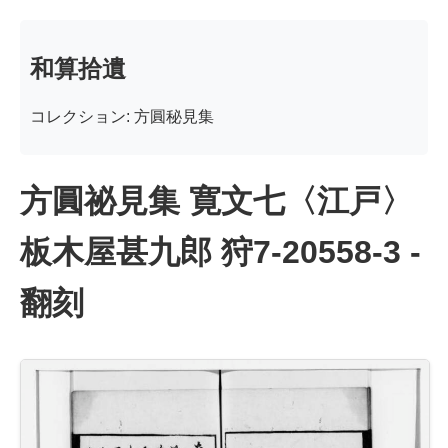
和算拾遺
コレクション: 方圓秘見集
方圓祕見集 寛文七〈江戸〉
板木屋甚九郎 狩7-20558-3 -
翻刻