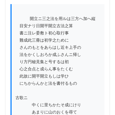
          　開立ニ三之法を用ルは三方へ加へ縦

　目安ナリ日開平開立古法之算

　書ニ注レ委敷ト初心取行事

　難成此三冊は初学之ために

　さんのもとをあらはし近キ上手の

　法をかくしおろか成ふさんニ帰し

　り方円秘見集と号するは初

　心之合点と成らん事をたくむ

　此故に開平開立もしは学ひ

　にちからんかと法を書付るもの

古歌ニ

　　　　中くに里ちかたそ成にけり

　　　　あまりに山のおくを尋て
