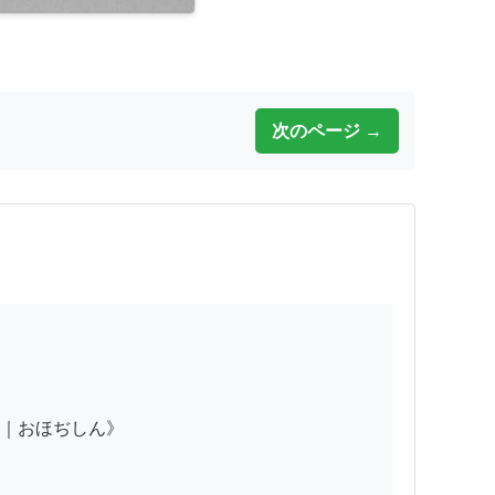
次のページ →
｜おほぢしん》
