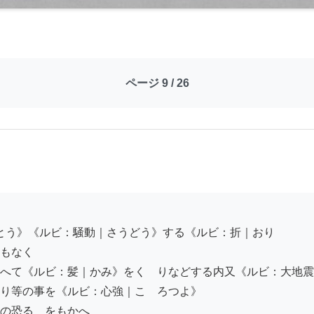
ページ 9 / 26
もなく

へて《ルビ：髪｜かみ》をくゝりなどする内又《ルビ：大地震
り等の事を《ルビ：心強｜こゝろつよ》

の恐るゝをもかへ
